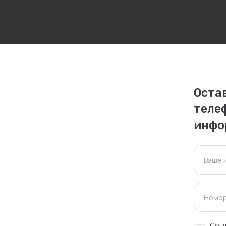
личаться. Пожалуйста, уточняйте стоимость и
ктуальна для таких же товаров, проданных
Оста
теле
ажения.
инфо
Оставить отзыв
Ваше 
Номер
Согл