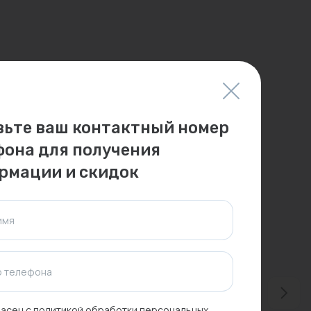
вьте ваш контактный номер
фона для получения
рмации и скидок
имя
 телефона
асен с
политикой обработки персональных