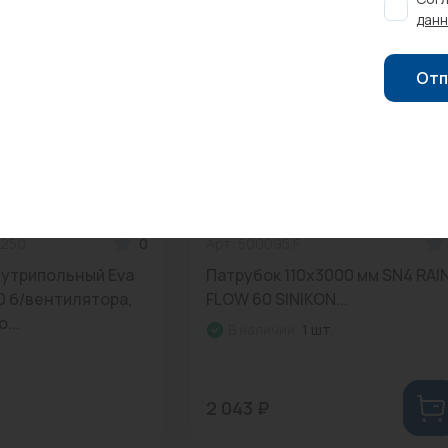
данн
Отп
1250
0
Арт: 500095.F
нутрипольный Eva
Патрубок 110x3000 мм SN4 RAI
50 б/вентилятора,
FLOW 60 SINIKON...
...
В наличии:
1 шт.
2 043 ₽