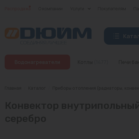
Распродажа
О компании
Услуги
Покупателям
Па
Ката
Котлы
Водонагреватели
Котлы
(1477)
Печи б
Печи банные
Дымоходы
Главная
/
Каталог
/
Приборы отопления (радиаторы, конве
Трубы
Конвектор внутрипольный 
Насосы
серебро
Баки и емкости
Бойлеры косвенного нагрева