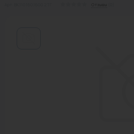
Арт: ВК.110.160.1600.2ТГ
Отзывы
(0)
Водонагреватели
Запасные части
Запорная арматура
Инструмент
КИП
Коллекторы и аксессуары
Кондиционеры
Крепеж
Очистка воды
Предохранительная арматура
Приборы отопления (радиаторы,