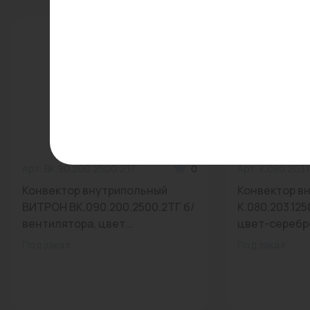
Арт: ВК.90.200.2500.2ТГ
0
Арт: К.080.203.
Конвектор внутрипольный
Конвектор в
ВИТРОН ВК.090.200.2500.2ТГ б/
К.080.203.12
вентилятора, цвет...
цвет-серебро
Под заказ
Под заказ