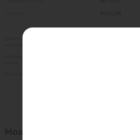
Производитель
ВИТРОН
Страна
РОССИЯ
Цены и наличие товаров на сайте и в гипермаркетах могут раз
наличие товаров в конкретном магазине.
Информация о товарах на сайте обновляется и может быть неа
ранее.
Фактический товар может иметь визуальные отличия от изобр
Может пригодиться