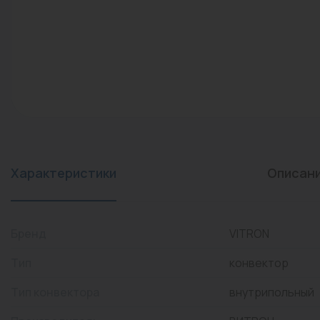
конвекторы)
Промышленная арматура
Расходные материалы
Регулирующая арматура
Сантехника
Системы управления
Теплоносители
Характеристики
Описан
Товары для отдыха
Устройства защиты
Бренд
VITRON
Фитинги для труб
Тип
конвектор
Электрический теплый
Тип конвектора
внутрипольный
пол+греющий кабель