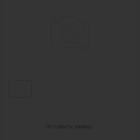
Водонагреватели
Запасные части
Запорная арматура
Инструмент
КИП
Коллекторы и аксессуары
Кондиционеры
Крепеж
Очистка воды
Предохранительная арматура
Оставить заявку
Приборы отопления (радиаторы, конвекторы)