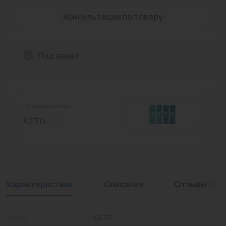
Промышленная арматура
Консультация по товару
Расходные материалы
Под заказ
Регулирующая арматура
Сантехника
Системы управления
Производитель:
Теплоносители
KZTO
Товары для отдыха
Устройства защиты
Фитинги для труб
Характеристики
Описание
Отзывы
(0)
Электрический теплый пол+греющий кабель
Бренд
KZTO