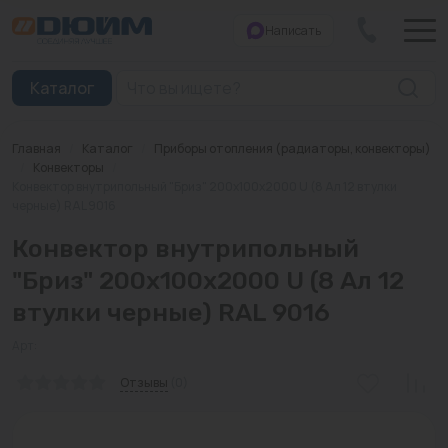
Написать
Закрыть
Каталог
Главная
/
Каталог
/
Приборы отопления (радиаторы, конвекторы)
Котлы
/
Конвекторы
/
Конвектор внутрипольный "Бриз" 200х100х2000 U (8 Ал 12 втулки
черные) RAL 9016
Печи банные
Конвектор внутрипольный
Дымоходы
"Бриз" 200х100х2000 U (8 Ал 12
Трубы
втулки черные) RAL 9016
Насосы
Арт:
Баки и емкости
Отзывы
(0)
Бойлеры косвенного нагрева