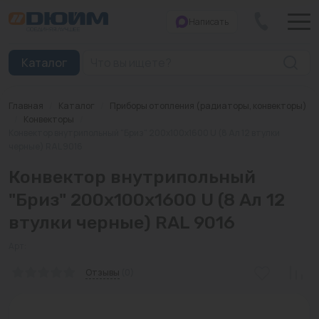
Написать
Закрыть
Каталог
Главная
/
Каталог
/
Приборы отопления (радиаторы, конвекторы)
Котлы
/
Конвекторы
/
Конвектор внутрипольный "Бриз" 200х100х1600 U (8 Ал 12 втулки
черные) RAL 9016
Печи банные
Конвектор внутрипольный
Дымоходы
"Бриз" 200х100х1600 U (8 Ал 12
Трубы
втулки черные) RAL 9016
Насосы
Арт:
Баки и емкости
Отзывы
(0)
Бойлеры косвенного нагрева