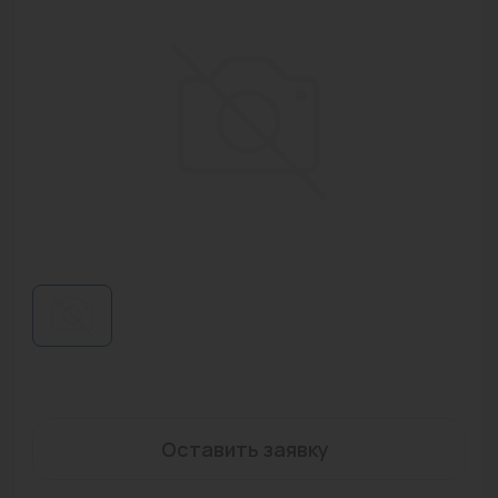
Водонагреватели
Запасные части
Запорная арматура
Инструмент
КИП
Коллекторы и аксессуары
Кондиционеры
Крепеж
Очистка воды
Предохранительная арматура
Оставить заявку
Приборы отопления (радиаторы, конвекторы)