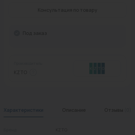
Промышленная арматура
Консультация по товару
Расходные материалы
Под заказ
Регулирующая арматура
Сантехника
Системы управления
Производитель:
Теплоносители
KZTO
Товары для отдыха
Устройства защиты
Фитинги для труб
Характеристики
Описание
Отзывы
(0)
Электрический теплый пол+греющий кабель
Бренд
KZTO