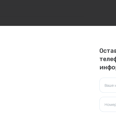
личаться. Пожалуйста, уточняйте стоимость и
ктуальна для таких же товаров, проданных
Оста
теле
ажения.
инфо
Оставить отзыв
Ваше 
Номер