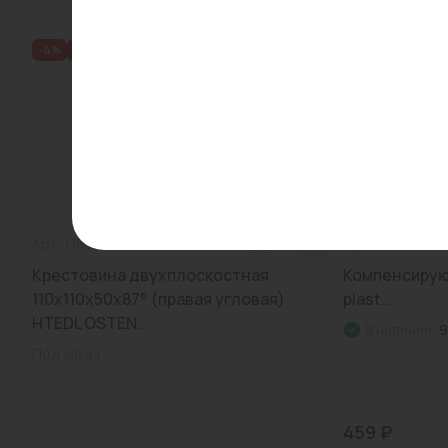
-4%
Распродажа
Арт: 115960
0
Арт: AA23202
Крестовина двухплоскостная
Компенсирую
110x110x50x87° (правая угловая)
plast...
HTEDL OSTEN...
В наличии:
9
Под заказ
459 ₽