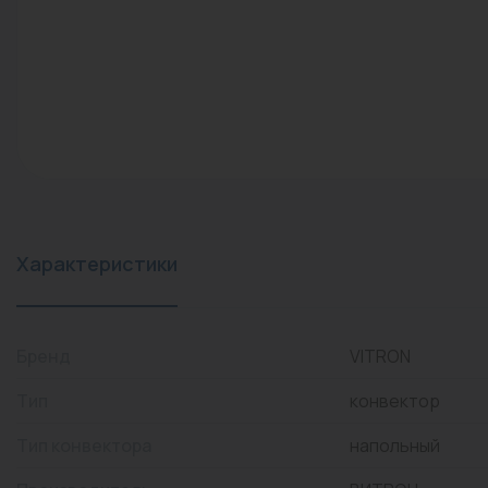
конвекторы)
Промышленная арматура
Расходные материалы
Регулирующая арматура
Сантехника
Системы управления
Теплоносители
Характеристики
Товары для отдыха
Устройства защиты
Бренд
VITRON
Фитинги для труб
Тип
конвектор
Электрический теплый
Тип конвектора
напольный
пол+греющий кабель