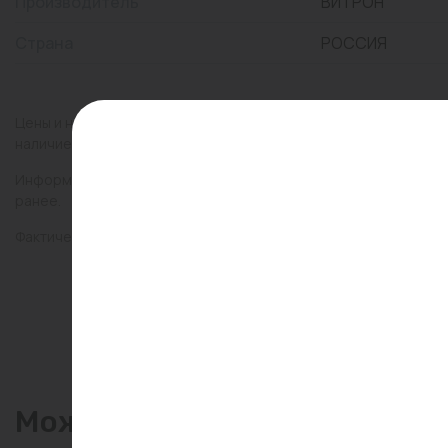
Производитель
ВИТРОН
Страна
РОССИЯ
Цены и наличие товаров на сайте и в гипермаркетах могут раз
наличие товаров в конкретном магазине.
Информация о товарах на сайте обновляется и может быть неа
ранее.
Фактический товар может иметь визуальные отличия от изобр
Может пригодиться