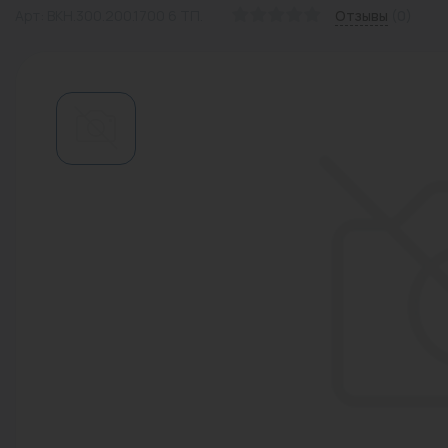
Арт: ВКН.300.200.1700 6 ТП.
Отзывы
(0)
Водонагреватели
Запасные части
Запорная арматура
Инструмент
КИП
Коллекторы и аксессуары
Кондиционеры
Крепеж
Очистка воды
Предохранительная арматура
Приборы отопления (радиаторы,