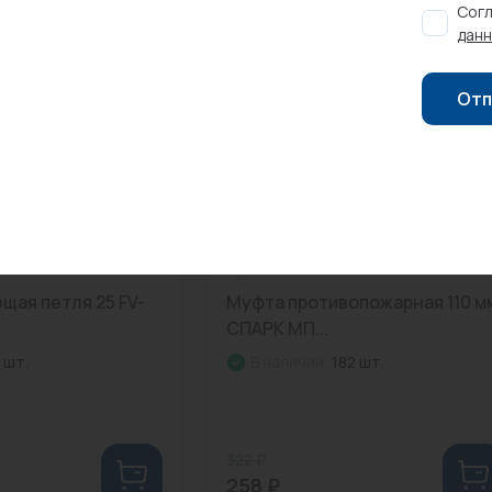
Согл
данн
-20%
Распродажа
Отп
5000T
0
Арт: -
щая петля 25 FV-
Муфта противопожарная 110 м
СПАРК МП...
 шт.
В наличии:
182 шт.
322 ₽
258 ₽