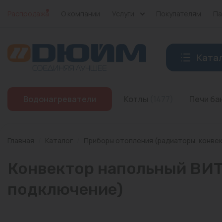
Распродажа
О компании
Услуги
Покупателям
Па
Ката
Котлы
Водонагреватели
Котлы
(1477)
Печи б
Печи банные
Дымоходы
Главная
/
Каталог
/
Приборы отопления (радиаторы, конве
Трубы
Конвектор напольный ВИТР
Насосы
подключение)
Баки и емкости
Бойлеры косвенного нагрева