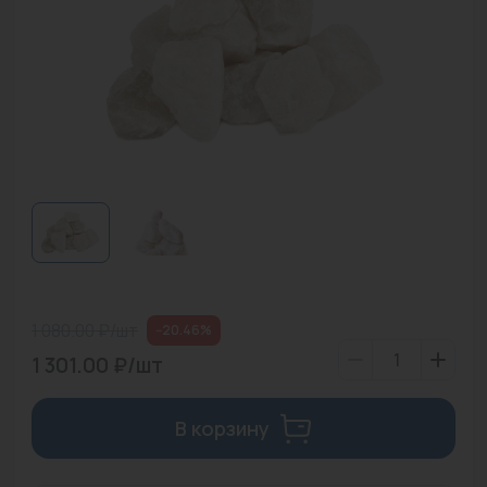
Водонагреватели
Запасные части
Запорная арматура
Инструмент
КИП
Коллекторы и аксессуары
Кондиционеры
1 080.00 ₽/шт
--20.46%
Крепеж
1 301.00 ₽/шт
Очистка воды
В корзину
Предохранительная арматура
Приборы отопления (радиаторы, конвекторы)