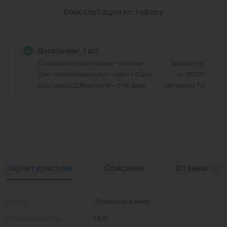
Консультация по товару
Промышленная арматура
Расходные материалы
В наличии: 1 шт.
Регулирующая арматура
Самовывоз из магазина — сегодня
бесплатно
Доставка по Барнаулу — через 1-2 дня
от 1000₽
Сантехника
Доставка СДЭКом по РФ — 2-14 дней
по тарифу ТК
Системы управления
Теплоносители
Товары для отдыха
Устройства защиты
Характеристики
Описание
Отзывы
(0)
Фитинги для труб
Бренд
Огненные камни
Электрический теплый пол+греющий кабель
Производитель
НМК