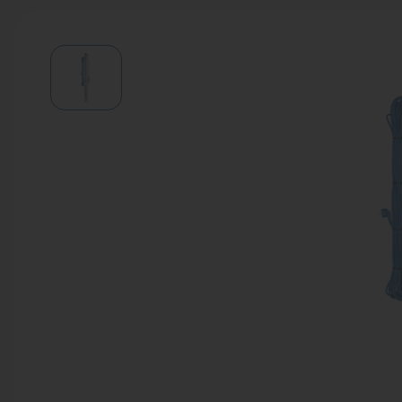
Водонагреватели
Запасные части
Запорная арматура
Инструмент
КИП
Коллекторы и аксессуары
Кондиционеры
Крепеж
Очистка воды
Предохранительная арматура
Приборы отопления (радиаторы,