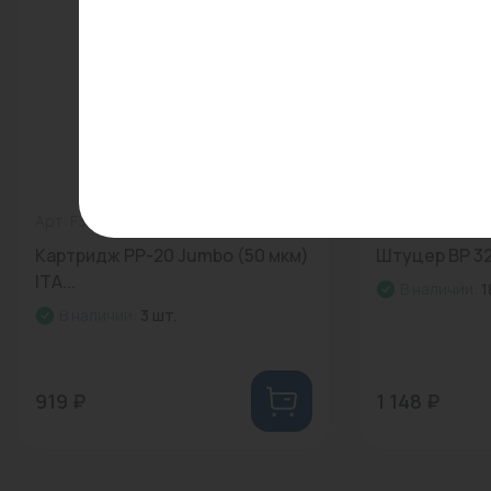
Арт: F30104-50
0
Арт: 110971710
Картридж PP-20 Jumbo (50 мкм)
Штуцер ВР 32
ITA...
В наличии:
1
В наличии:
3 шт.
919 ₽
1 148 ₽