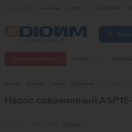
Распродажа
О компании
Услуги
Покупателям
Па
Ката
Котлы
Водонагреватели
Котлы
(1477)
Печи б
Печи банные
Дымоходы
Главная
/
Каталог
/
Насосы
/
Погружные
/
Насос скважинн
Трубы
Насос скважинный ASP1E-1
Насосы
Баки и емкости
Арт: 3200
Отзывы
(0)
Бойлеры косвенного нагрева