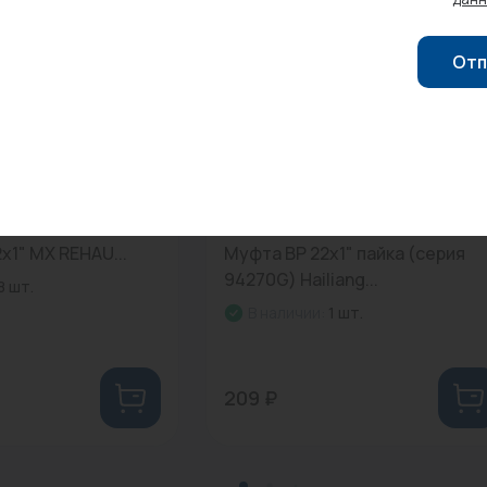
Отп
01
0
Арт: HL102470
x1" MХ REHAU...
Муфта ВР 22х1" пайка (серия
94270G) Hailiang...
8 шт.
В наличии:
1 шт.
209 ₽