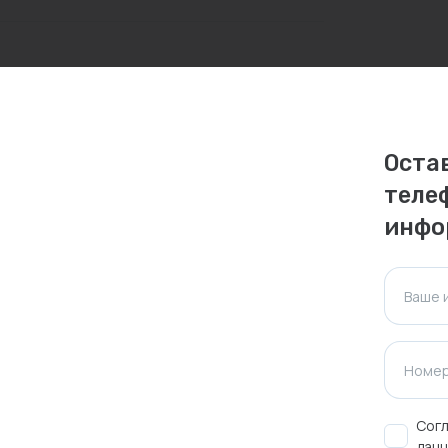
личаться. Пожалуйста, уточняйте стоимость и
ктуальна для таких же товаров, проданных
Оста
теле
ажения.
инфо
Оставить отзыв
Ваше 
Номер
Согл
данн