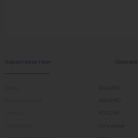
конвекторы)
Промышленная арматура
Расходные материалы
Регулирующая арматура
Сантехника
Системы управления
Характеристики
Описан
Теплоносители
Товары для отдыха
Бренд
AQUARIO
Устройства защиты
Производитель
АКВАРИО
Фитинги для труб
Страна
РОССИЯ
Электрический теплый
Тип насоса
погружные
пол+греющий кабель