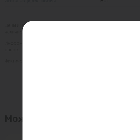
Энергоэффективный
Нет
Цены и наличие товаров на сайте и в гипермаркетах могут раз
наличие товаров в конкретном магазине.
Информация о товарах на сайте обновляется и может быть неа
ранее.
Фактический товар может иметь визуальные отличия от изобр
Может пригодиться