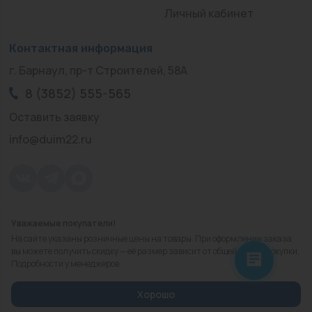
Личный кабинет
Контактная информация
г. Барнаул, пр-т Строителей, 58А
8 (3852) 555-565
Оставить заявку
info@duim22.ru
Уважаемые покупатели!
© 2010 — 2026.
«ДЮЙМ Барнаул»
На сайте указаны розничные цены на товары. При оформлении заказа
Политика конфиденциальности
вы можете получить скидку — её размер зависит от общей суммы покупки.
Подробности у менеджеров.
Разработка
сайта
Хорошо
Избранное
Корзина
Сравнить
Каталог