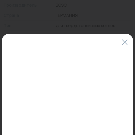
Производитель
BOSCH
Страна
ГЕРМАНИЯ
Тип
для твердотопливных котлов
Цены и наличие товаров на сайте и в гипермаркетах могут различаться.
Пожалуйста, уточняйте стоимость и наличие товаров в конкретном
магазине.
Информация о товарах на сайте обновляется и может быть неактуальна
для таких же товаров, проданных ранее.
Фактический товар может иметь визуальные отличия от изображения.
Оставить отзыв
Может пригодиться
Новинка