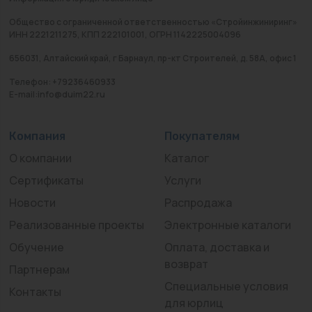
Общество с ограниченной ответственностью «Стройинжиниринг»
ИНН 2221211275, КПП 222101001, ОГРН 1142225004096
656031, Алтайский край, г Барнаул, пр-кт Строителей, д. 58А, офис 1
Телефон: +79236460933
E-mail:info@duim22.ru
Компания
Покупателям
О компании
Каталог
Сертификаты
Услуги
Новости
Распродажа
Реализованные проекты
Электронные каталоги
Обучение
Оплата, доставка и
возврат
Партнерам
Специальные условия
Контакты
для юрлиц