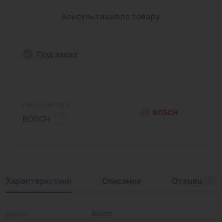
Промышленная арматура
Консультация по товару
Расходные материалы
Под заказ
Регулирующая арматура
Сантехника
Системы управления
Производитель:
Теплоносители
BOSCH
Товары для отдыха
Устройства защиты
Фитинги для труб
Характеристики
Описание
Отзывы
(0)
Электрический теплый пол+греющий кабель
Бренд
Bosch