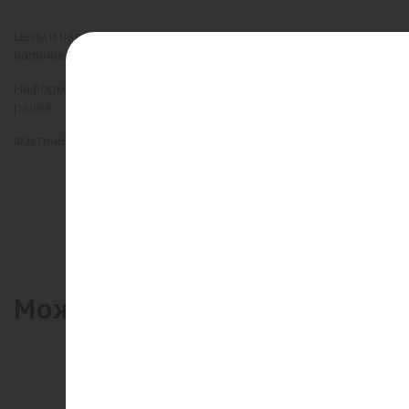
Цены и наличие товаров на сайте и в гипермаркетах могут раз
наличие товаров в конкретном магазине.
Информация о товарах на сайте обновляется и может быть неа
ранее.
Фактический товар может иметь визуальные отличия от изобр
Может пригодиться