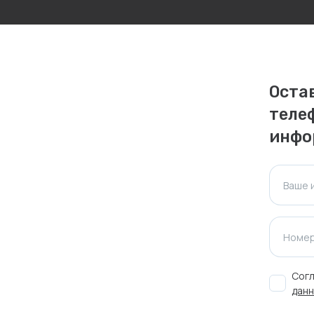
личаться. Пожалуйста, уточняйте стоимость и
ктуальна для таких же товаров, проданных
Оста
ажения.
теле
инфо
Оставить отзыв
Ваше 
Номер
Согл
данн