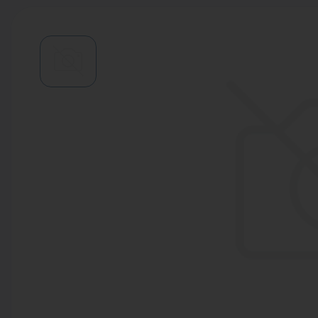
Водонагреватели
Запасные части
Запорная арматура
Инструмент
КИП
Коллекторы и аксессуары
Кондиционеры
Крепеж
Очистка воды
Предохранительная арматура
Приборы отопления (радиаторы,