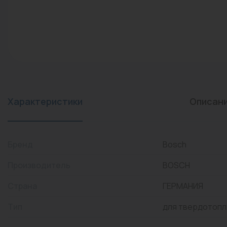
конвекторы)
Промышленная арматура
Расходные материалы
Регулирующая арматура
Сантехника
Системы управления
Характеристики
Описан
Теплоносители
Товары для отдыха
Бренд
Bosch
Устройства защиты
Производитель
BOSCH
Фитинги для труб
Страна
ГЕРМАНИЯ
Электрический теплый
Тип
для твердотопл
пол+греющий кабель