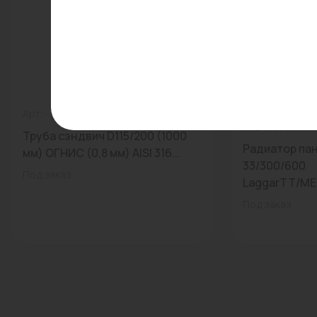
Арт:
Арт: -
0
7724707306/7
Труба сэндвич D115/200 (1000
Радиатор па
мм) ОГНИС (0,8 мм) AISI 316...
33/300/600
Под заказ
LaggarTT/ME
Под заказ