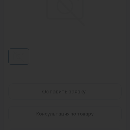
Водонагреватели
Запасные части
Запорная арматура
Инструмент
КИП
Коллекторы и аксессуары
Кондиционеры
Крепеж
Оставить заявку
Очистка воды
Консультация по товару
Предохранительная арматура
Приборы отопления (радиаторы, конвекторы)