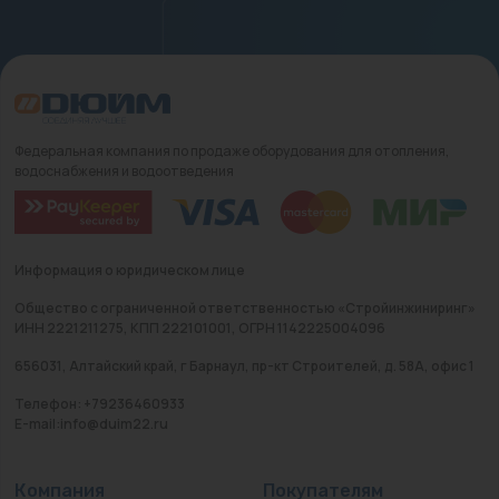
Федеральная компания по продаже оборудования для отопления,
водоснабжения и водоотведения
Информация о юридическом лице
Общество с ограниченной ответственностью «Стройинжиниринг»
ИНН 2221211275, КПП 222101001, ОГРН 1142225004096
656031, Алтайский край, г Барнаул, пр-кт Строителей, д. 58А, офис 1
Телефон: +79236460933
E-mail:info@duim22.ru
Компания
Покупателям