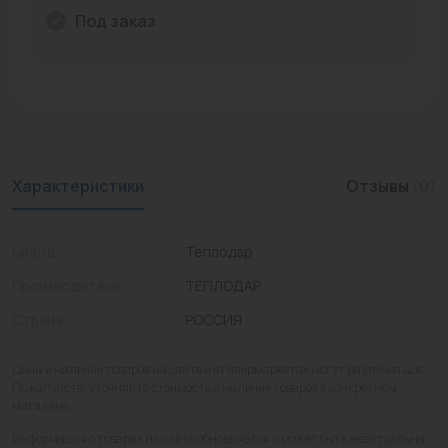
Под заказ
Промышленная арматура
Расходные материалы
Регулирующая арматура
Сантехника
Характеристики
Отзывы
(0)
Системы управления
Теплоносители
Бренд
Теплодар
Товары для отдыха
Производитель
ТЕПЛОДАР
Страна
РОССИЯ
Устройства защиты
Фитинги для труб
Цены и наличие товаров на сайте и в гипермаркетах могут различаться.
Пожалуйста, уточняйте стоимость и наличие товаров в конкретном
Электрический теплый пол+греющий кабель
магазине.
Информация о товарах на сайте обновляется и может быть неактуальна