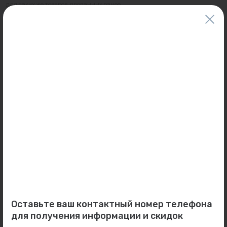
для таких же товаров, проданных ранее.
Фактический товар может иметь визуальные отличия от изображения.
Оставить отзыв
Может пригодиться
0
0
Арт: 101090
Арт: BF.592.08
Труба PN20 90х15 (штанга
Контргайка с бортиком 1
4м.) FV-plast...
1/2" (никел.) MVI...
В наличии:
12 пог..
Под заказ
Оставьте ваш контактный номер телефона
для получения информации и скидок
1 352 ₽