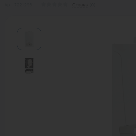
Арт: 7221296
Отзывы
(0)
Водонагреватели
Запасные части
Запорная арматура
Инструмент
КИП
Коллекторы и аксессуары
Кондиционеры
Крепеж
Очистка воды
Предохранительная арматура
Приборы отопления (радиаторы,