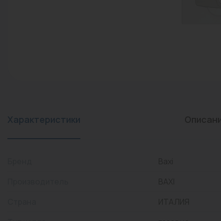
конвекторы)
Промышленная арматура
Расходные материалы
Регулирующая арматура
Сантехника
Системы управления
Теплоносители
Характеристики
Описан
Товары для отдыха
Устройства защиты
Бренд
Baxi
Фитинги для труб
Производитель
BAXI
Электрический теплый
Страна
ИТАЛИЯ
пол+греющий кабель