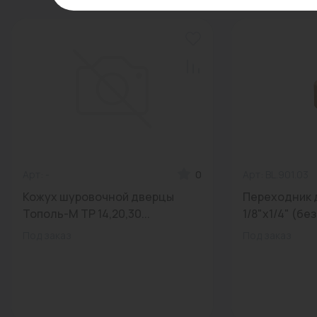
Арт: -
0
Арт: BL.901.03
Кожух шуровочной дверцы
Переходник 
Тополь-М TP 14,20,30...
1/8"х1/4" (без
Под заказ
Под заказ