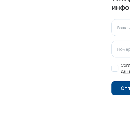
инфо
Ваше 
личаться. Пожалуйста, уточняйте стоимость и
Номер
ктуальна для таких же товаров, проданных
Согл
ажения.
данн
Отп
Оставить отзыв