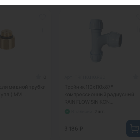
0
Арт: ТRF110.110.R90
для медной трубки
Тройник 110x110x87°
 упл.) MVI...
компрессионный радиусный
RAIN FLOW SINIKON...
В наличии:
2 шт.
3 186 ₽