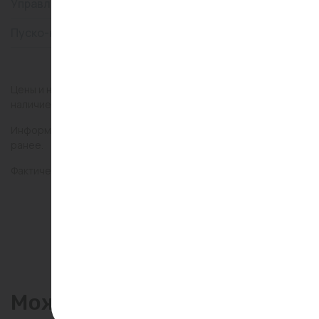
Управление
электронное
Пуско-наладка
Да
Цены и наличие товаров на сайте и в гипермаркетах могут раз
наличие товаров в конкретном магазине.
Информация о товарах на сайте обновляется и может быть неа
ранее.
Фактический товар может иметь визуальные отличия от изобр
Может пригодиться