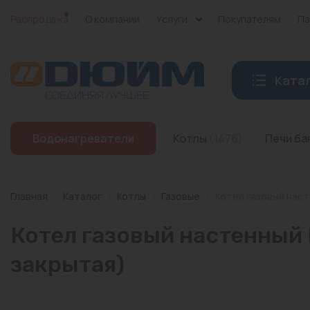
Распродажа
О компании
Услуги
Покупателям
Па
Ката
Котлы
Водонагреватели
Котлы
(1476)
Печи б
Печи банные
Дымоходы
Главная
/
Каталог
/
Котлы
/
Газовые
/
Котел газовый наст
Трубы
Котел газовый настенный 
Насосы
закрытая)
Баки и емкости
Бойлеры косвенного нагрева