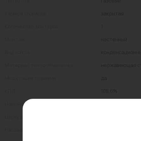
Тип котла
газовые
Камера сгорания
закрытая
Количество контуров
1
Монтаж
настенный
Вид котла
конденсационн
Материал теплообменника
нержавеющая с
Модуляция пламени
да
КПД
108,6%
Номинальная тепловая мощность
102 кВт
Циркуляционный насос
да
Расширительный бак
да