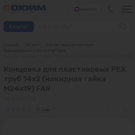
Написать
Закрыть
Каталог
Главная
/
Каталог
/
Коллекторы и аксессуары
/
Котлы
Принадлежности для коллекторов
/
Концовка для пластиковых PEX труб 14х2 (накидная гайка M24x19) FAR
Печи банные
Концовка для пластиковых PEX
Дымоходы
труб 14х2 (накидная гайка
M24x19) FAR
Трубы
Арт: FC 6052 6545
Насосы
Отзывы
(0)
Баки и емкости
Бойлеры косвенного нагрева