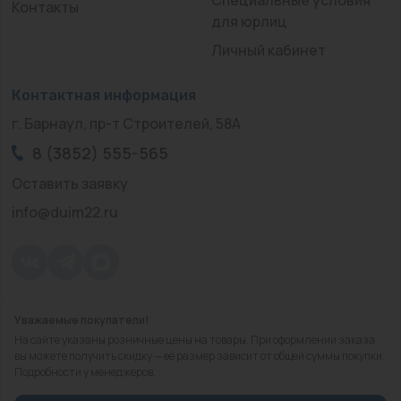
Контакты
для юрлиц
Личный кабинет
Контактная информация
г. Барнаул, пр-т Строителей, 58А
8 (3852) 555-565
Оставить заявку
info@duim22.ru
Уважаемые покупатели!
© 2010 — 2026.
«ДЮЙМ Барнаул»
На сайте указаны розничные цены на товары. При оформлении заказа
Политика конфиденциальности
вы можете получить скидку — её размер зависит от общей суммы покупки.
Подробности у менеджеров.
Разработка
сайта