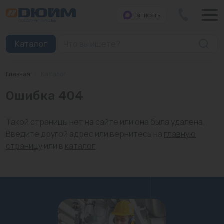
Написать
Закрыть
Каталог
Главная
/
Каталог
Котлы
Ошибка 404
Печи банные
Такой страницы нет на сайте или она была удалена.
Дымоходы
Введите другой адрес или вернитесь на
главную
страницу
или в
каталог
.
Трубы
Насосы
Баки и емкости
Бойлеры косвенного нагрева