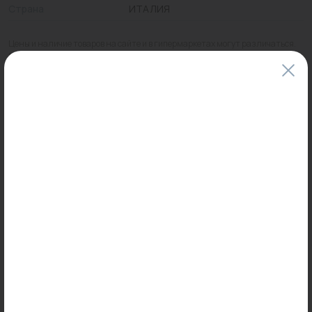
Страна
ИТАЛИЯ
Цены и наличие товаров на сайте и в гипермаркетах могут различаться.
Пожалуйста, уточняйте стоимость и наличие товаров в конкретном
магазине.
Информация о товарах на сайте обновляется и может быть неактуальна
для таких же товаров, проданных ранее.
Фактический товар может иметь визуальные отличия от изображения.
Оставить отзыв
Может пригодиться