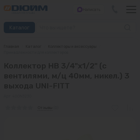
Написать
Закрыть
Каталог
Главная
/
Каталог
/
Коллекторы и аксессуары
/
Котлы
Принадлежности для коллекторов
Коллектор НВ 3/4"x1/2" (с
Печи банные
вентилями, м/ц 40мм, никел.) 3
Дымоходы
выхода UNI-FITT
Трубы
Арт: 400N3230
Насосы
Отзывы
(0)
Баки и емкости
Бойлеры косвенного нагрева