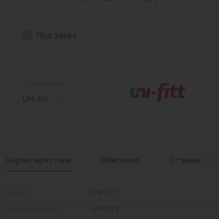
Промышленная арматура
Расходные материалы
Под заказ
Регулирующая арматура
Сантехника
Производитель:
Системы управления
Uni-fitt
Теплоносители
Товары для отдыха
Устройства защиты
Характеристики
Описание
Отзывы
(0)
Фитинги для труб
Бренд
UNI-FITT
Электрический теплый пол+греющий кабель
Производитель
UNI-FITT