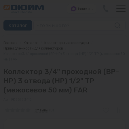
Написать
Закрыть
Каталог
Главная
/
Каталог
/
Коллекторы и аксессуары
/
Котлы
Принадлежности для коллекторов
/
Коллектор 3/4" проходной (ВР-НР) 3 отвода (НР) 1/2" TP (межосевое 50
мм) FAR
Печи банные
Коллектор 3/4" проходной (ВР-
Дымоходы
НР) 3 отвода (НР) 1/2" TP
Трубы
(межосевое 50 мм) FAR
Насосы
Арт: FK 3675 3412
Баки и емкости
Отзывы
(0)
Бойлеры косвенного нагрева