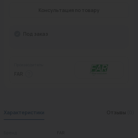
Промышленная арматура
Консультация по товару
Расходные материалы
Под заказ
Регулирующая арматура
Сантехника
Системы управления
Производитель:
Теплоносители
FAR
Товары для отдыха
Устройства защиты
Фитинги для труб
Характеристики
Отзывы
(0)
Электрический теплый пол+греющий кабель
Бренд
FAR