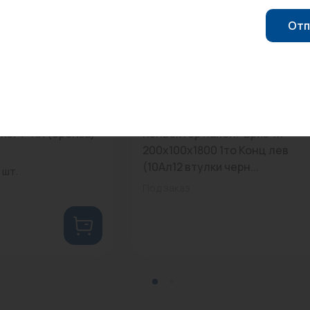
Отп
0
Арт: -
x3/4" RХ (бронза)
Конвектор напол."Бриз-М"
200х100х1800 1то Конц лев
(10Ал12 втулки черн...
 шт.
Под заказ