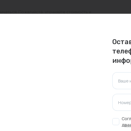
личаться. Пожалуйста, уточняйте стоимость и
ктуальна для таких же товаров, проданных
Оста
ажения.
теле
инфо
Оставить отзыв
Ваше 
Номер
Согл
ажа
данн