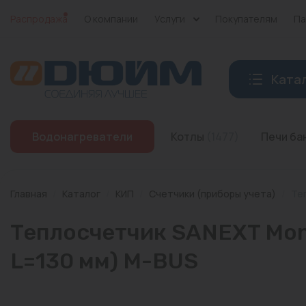
Распродажа
О компании
Услуги
Покупателям
Па
Ката
Котлы
Водонагреватели
Котлы
(1477)
Печи б
Печи банные
Дымоходы
Главная
/
Каталог
/
КИП
/
Счетчики (приборы учета)
/
Те
Трубы
Теплосчетчик SANEXT Mono
Насосы
L=130 мм) M-BUS
Баки и емкости
Бойлеры косвенного нагрева