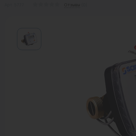
Арт: 5777
Отзывы
(0)
Водонагреватели
Запасные части
Запорная арматура
Инструмент
КИП
Коллекторы и аксессуары
Кондиционеры
Крепеж
Очистка воды
Предохранительная арматура
Приборы отопления (радиаторы,