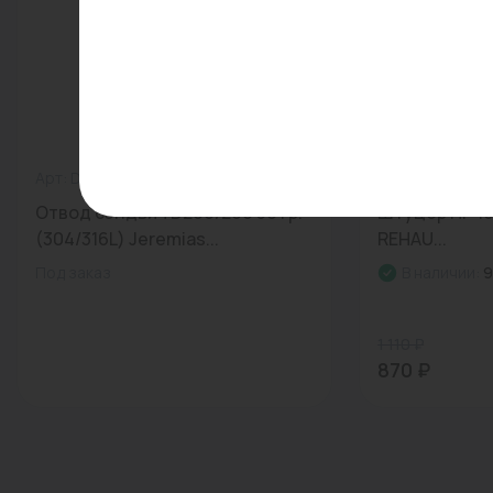
Арт: DW17 200
0
Арт: 456312
Отвод сэндвич D200/260 30 гр.
Штуцер НР 16
(304/316L) Jeremias...
REHAU...
Под заказ
В наличии:
9
1 110 ₽
870 ₽