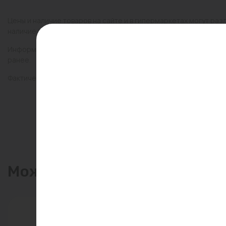
Цены и наличие товаров на сайте и в гипермаркетах могут раз
наличие товаров в конкретном магазине.
Информация о товарах на сайте обновляется и может быть неа
ранее.
Фактический товар может иметь визуальные отличия от изобр
Может пригодиться
-22%
Распрод