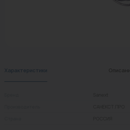
конвекторы)
Промышленная арматура
Расходные материалы
Регулирующая арматура
Сантехника
Системы управления
Теплоносители
Характеристики
Описан
Товары для отдыха
Устройства защиты
Бренд
Sanext
Фитинги для труб
Производитель
САНЕКСТ.ПРО
Электрический теплый
Страна
РОССИЯ
пол+греющий кабель