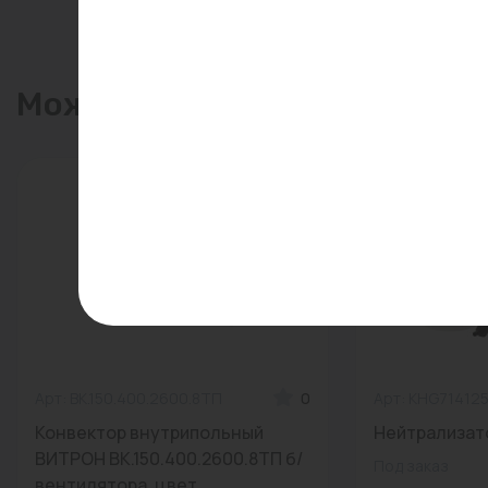
Может пригодиться
Арт: ВК.150.400.2600.8ТП
0
Арт: KHG71412
Конвектор внутрипольный
Нейтрализато
ВИТРОН ВК.150.400.2600.8ТП б/
Под заказ
вентилятора, цвет...