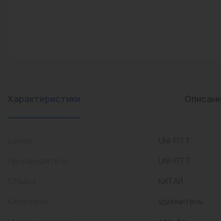
конвекторы)
Промышленная арматура
Расходные материалы
Регулирующая арматура
Сантехника
Системы управления
Характеристики
Описан
Теплоносители
Товары для отдыха
Бренд
UNI-FITT
Устройства защиты
Производитель
UNI-FITT
Фитинги для труб
Страна
КИТАЙ
Электрический теплый
Категория
удлинитель
пол+греющий кабель