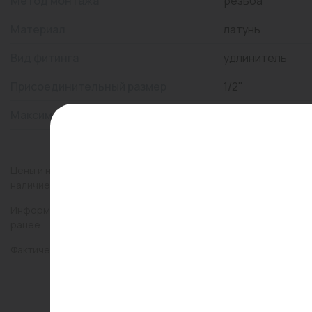
Метод монтажа
резьба
Материал
латунь
Вид фитинга
удлинитель
Присоединительный размер
1/2"
Максимальная температура, °С
200
Цены и наличие товаров на сайте и в гипермаркетах могут раз
наличие товаров в конкретном магазине.
Информация о товарах на сайте обновляется и может быть неа
ранее.
Фактический товар может иметь визуальные отличия от изобр