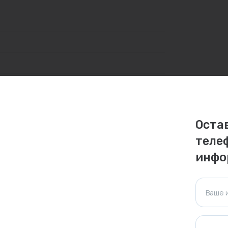
Оста
личаться. Пожалуйста, уточняйте стоимость и
теле
ктуальна для таких же товаров, проданных
инфо
ажения.
Ваше 
Оставить отзыв