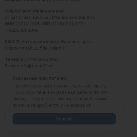
Общество с ограниченной
ответственностью «Стройинжиниринг»
ИНН 2221211275, КПП 222101001, ОГРН
1142225004096
656031, Алтайский край, г Барнаул, пр-кт
Строителей, д. 58А, офис 1
Телефон: +79236460933
E-mail:info@duim22.ru
Уважаемые покупатели!
На сайте указаны розничные цены на товары.
При оформлении заказа вы можете получить
скидку — её размер зависит от общей суммы
покупки. Подробности у менеджеров.
© 2010 — 2026.
«ДЮЙМ Барнаул»
Хорошо