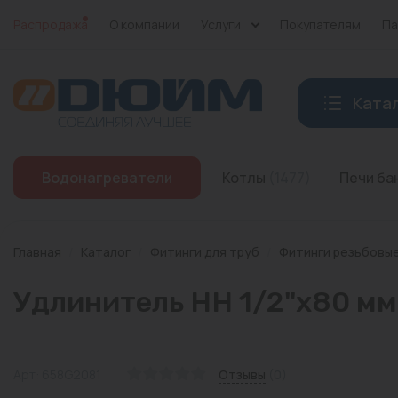
Распродажа
О компании
Услуги
Покупателям
Па
Ката
Котлы
Водонагреватели
Котлы
(1477)
Печи б
Печи банные
Дымоходы
Главная
/
Каталог
/
Фитинги для труб
/
Фитинги резьбовы
Трубы
Удлинитель НН 1/2"х80 мм 
Насосы
Баки и емкости
Арт: 658G2081
Отзывы
(0)
Бойлеры косвенного нагрева