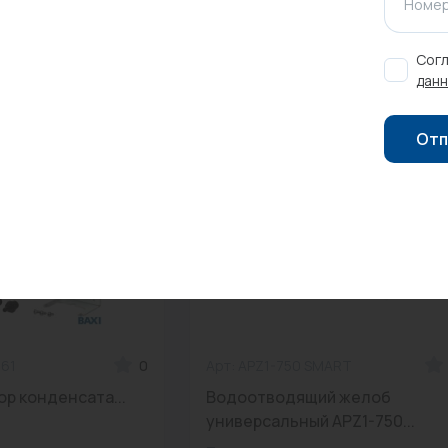
Номер
Согл
данн
Отп
561
0
Арт: APZ1-750 SMART
р конденсата...
Водоотводящий желоб
универсальный APZ1-750...