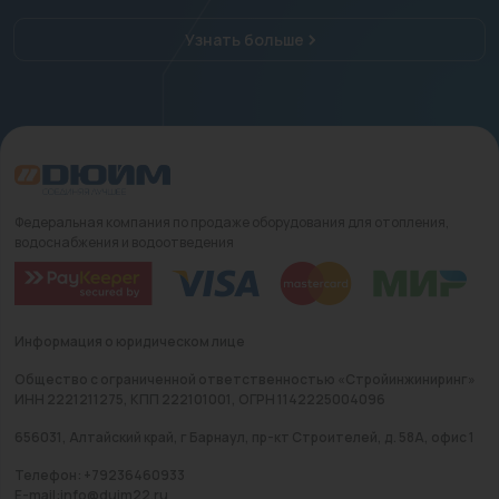
Узнать больше
Федеральная компания по продаже оборудования для отопления,
водоснабжения и водоотведения
Информация о юридическом лице
Общество с ограниченной ответственностью «Стройинжиниринг»
ИНН 2221211275, КПП 222101001, ОГРН 1142225004096
656031, Алтайский край, г Барнаул, пр-кт Строителей, д. 58А, офис 1
Телефон: +79236460933
E-mail:info@duim22.ru