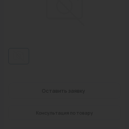
Водонагреватели
Запасные части
Запорная арматура
Инструмент
КИП
Коллекторы и аксессуары
Кондиционеры
Крепеж
Оставить заявку
Очистка воды
Консультация по товару
Предохранительная арматура
Приборы отопления (радиаторы, конвекторы)