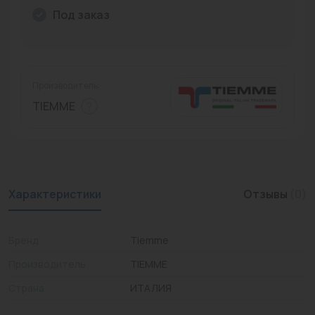
Под заказ
Промышленная арматура
Расходные материалы
Регулирующая арматура
Производитель:
TIEMME
Сантехника
Системы управления
Теплоносители
Характеристики
Отзывы
(0)
Товары для отдыха
Устройства защиты
Бренд
Tiemme
Фитинги для труб
Производитель
TIEMME
Электрический теплый пол+греющий кабель
Страна
ИТАЛИЯ