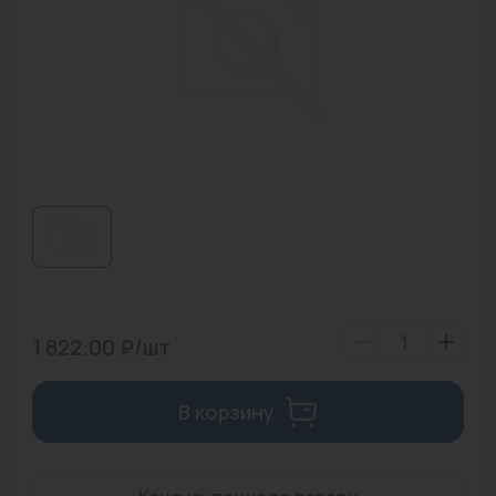
Водонагреватели
Запасные части
Запорная арматура
Инструмент
КИП
Коллекторы и аксессуары
Кондиционеры
Крепеж
1 822.00 ₽/шт
Очистка воды
В корзину
Предохранительная арматура
Приборы отопления (радиаторы, конвекторы)