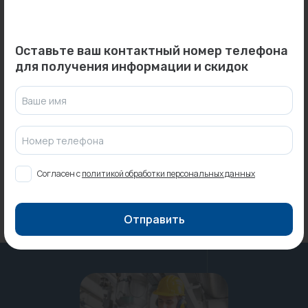
Оставьте ваш контактный номер телефона
для получения информации и скидок
0
0
Арт: PA20016
Арт: -
Ваше имя
Муфта ВР 32*3/4
Конвектор PURMO Ventil
разборная ProAqua...
Compact CV21-300-1200...
Под заказ
Под заказ
Номер телефона
Согласен с
политикой обработки персональных данных
Отправить