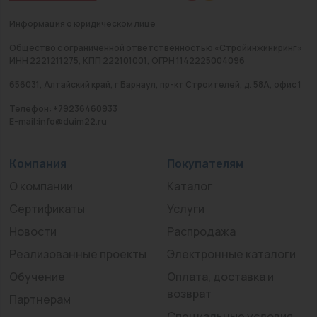
Информация о юридическом лице
Общество с ограниченной ответственностью «Стройинжиниринг»
ИНН 2221211275, КПП 222101001, ОГРН 1142225004096
656031, Алтайский край, г Барнаул, пр-кт Строителей, д. 58А, офис 1
Телефон: +79236460933
E-mail:info@duim22.ru
Компания
Покупателям
О компании
Каталог
Сертификаты
Услуги
Новости
Распродажа
Реализованные проекты
Электронные каталоги
Обучение
Оплата, доставка и
возврат
Партнерам
Специальные условия