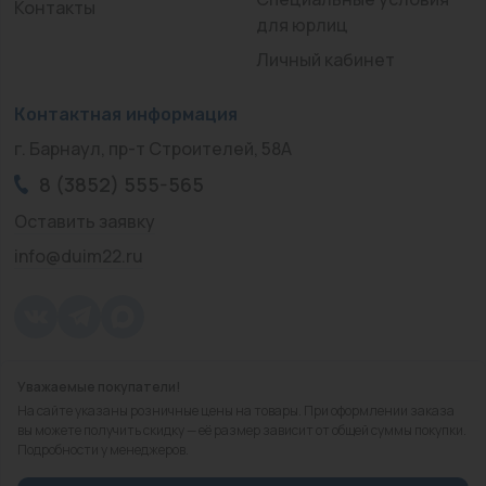
Контакты
для юрлиц
Личный кабинет
Контактная информация
г. Барнаул, пр-т Строителей, 58А
8 (3852) 555-565
Оставить заявку
info@duim22.ru
Уважаемые покупатели!
© 2010 — 2026.
«ДЮЙМ Барнаул»
На сайте указаны розничные цены на товары. При оформлении заказа
Политика конфиденциальности
вы можете получить скидку — её размер зависит от общей суммы покупки.
Подробности у менеджеров.
Разработка
сайта