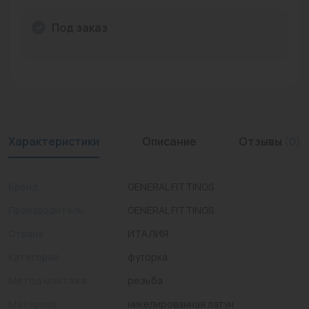
Промышленная арматура
Под заказ
Расходные материалы
Регулирующая арматура
Сантехника
Системы управления
Характеристики
Описание
Отзывы
(0)
Теплоносители
Бренд
GENERAL FITTINGS
Товары для отдыха
Производитель
GENERAL FITTINGS
Устройства защиты
Страна
ИТАЛИЯ
Фитинги для труб
Категория
футорка
Электрический теплый пол+греющий кабель
Метод монтажа
резьба
Материал
никелированная латун