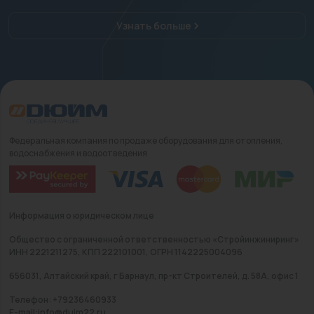
Узнать больше
Федеральная компания по продаже оборудования для отопления,
водоснабжения и водоотведения
Информация о юридическом лице
Общество с ограниченной ответственностью «Стройинжиниринг»
ИНН 2221211275, КПП 222101001, ОГРН 1142225004096
656031, Алтайский край, г Барнаул, пр-кт Строителей, д. 58А, офис 1
Телефон: +79236460933
E-mail:info@duim22.ru