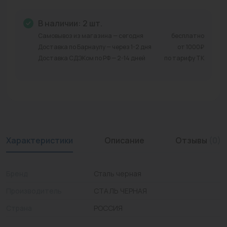
Промышленная арматура
В наличии: 2 шт.
Расходные материалы
Самовывоз из магазина — сегодня
бесплатно
Доставка по Барнаулу — через 1-2 дня
от 1000₽
Регулирующая арматура
Доставка СДЭКом по РФ — 2-14 дней
по тарифу ТК
Сантехника
Системы управления
Теплоносители
Характеристики
Описание
Отзывы
(0)
Товары для отдыха
Устройства защиты
Бренд
Сталь черная
Фитинги для труб
Производитель
СТАЛЬ ЧЕРНАЯ
Электрический теплый пол+греющий кабель
Страна
РОССИЯ