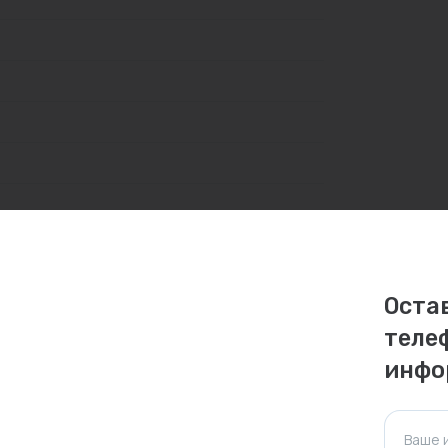
Оста
теле
инфо
личаться. Пожалуйста, уточняйте стоимость и
ктуальна для таких же товаров, проданных
Ваше 