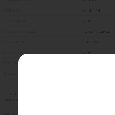
Страна
БЕЛЬГИЯ
Категория
угол
Метод монтажа
пресс/резьба
Материал
пластик
Вид фитинга
угол
Присоединительный размер
16x1/2"
Максимальная температура, °С
110
Цены и наличие товаров на сайте и в гипермаркетах могут раз
наличие товаров в конкретном магазине.
Информация о товарах на сайте обновляется и может быть неа
ранее.