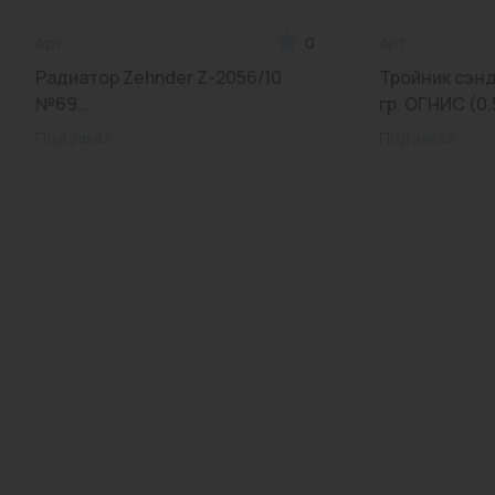
Арт: -
0
Арт: -
Радиатор Zehnder Z-2056/10
Тройник сэнд
№69...
гр. ОГНИС (0,
Под заказ
Под заказ