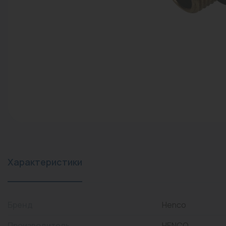
конвекторы)
Промышленная арматура
Расходные материалы
Регулирующая арматура
Сантехника
Системы управления
Теплоносители
Товары для отдыха
Устройства защиты
Характеристики
Фитинги для труб
Электрический теплый
Бренд
Henco
пол+греющий кабель
Производитель
HENCO