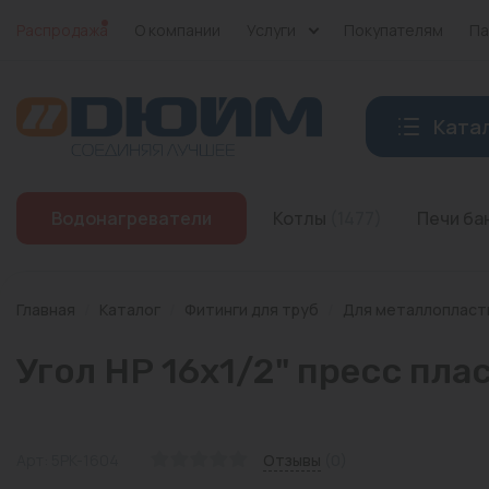
Распродажа
О компании
Услуги
Покупателям
Па
Ката
Котлы
Водонагреватели
Котлы
(1477)
Печи б
Печи банные
Дымоходы
Главная
/
Каталог
/
Фитинги для труб
/
Для металлопласт
Трубы
Угол НР 16х1/2" пресс пл
Насосы
Баки и емкости
Арт: 5PK-1604
Отзывы
(0)
Бойлеры косвенного нагрева