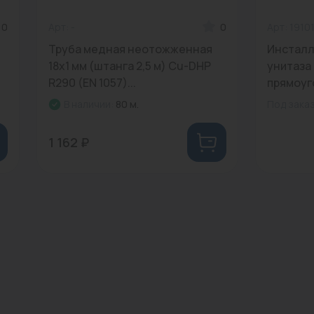
0
Арт: -
0
Арт: 1910
Труба медная неотожженная
Инсталл
18х1 мм (штанга 2,5 м) Cu-DHP
унитаза
R290 (EN 1057)...
прямоуго
В наличии:
80 м.
Под зака
1 162 ₽