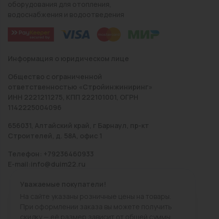
оборудования для отопления,
водоснабжения и водоотведения
Информация о юридическом лице
Общество с ограниченной
ответственностью «Стройинжиниринг»
ИНН 2221211275, КПП 222101001, ОГРН
1142225004096
656031, Алтайский край, г Барнаул, пр-кт
Строителей, д. 58А, офис 1
Телефон: +79236460933
E-mail:info@duim22.ru
Уважаемые покупатели!
На сайте указаны розничные цены на товары.
При оформлении заказа вы можете получить
скидку — её размер зависит от общей суммы