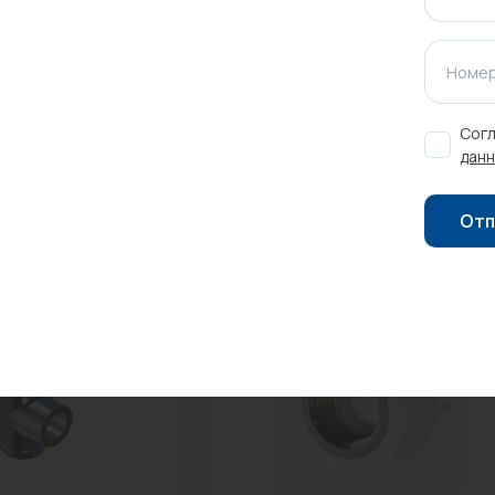
ажения.
Номер
Оставить отзыв
Согл
данн
Отп
Новинка