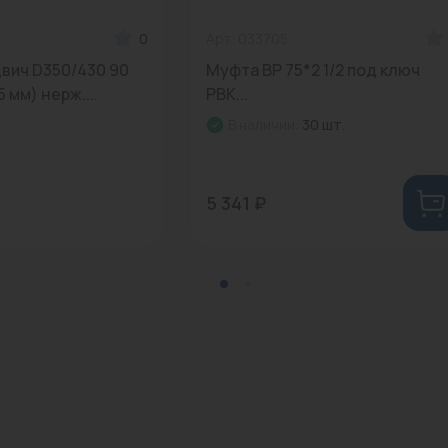
0
Арт: 033705
вич D350/430 90
Муфта ВР 75*2 1/2 под ключ
5 мм) нерж....
РВК...
В наличии:
30 шт.
5 341 ₽