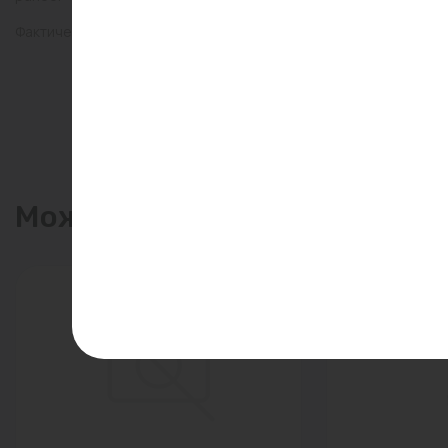
Фактический товар может иметь визуальные отличия от изобр
Может пригодиться