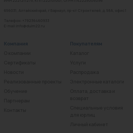
ИНН 2221211275, КПП 222101001, ОГРН 1142225004096
656031, Алтайский край, г Барнаул, пр-кт Строителей, д. 58А, офис 1
Телефон: +79236460933
E-mail:info@duim22.ru
Компания
Покупателям
О компании
Каталог
Сертификаты
Услуги
Новости
Распродажа
Реализованные проекты
Электронные каталоги
Обучение
Оплата, доставка и
возврат
Партнерам
Специальные условия
Контакты
для юрлиц
Личный кабинет