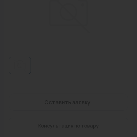
Водонагреватели
Запасные части
Запорная арматура
Инструмент
КИП
Коллекторы и аксессуары
Кондиционеры
Крепеж
Оставить заявку
Очистка воды
Предохранительная арматура
Консультация по товару
Приборы отопления (радиаторы, конвекторы)