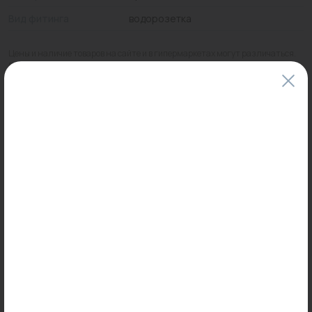
Вид фитинга
водорозетка
Цены и наличие товаров на сайте и в гипермаркетах могут различаться.
Пожалуйста, уточняйте стоимость и наличие товаров в конкретном
магазине.
Информация о товарах на сайте обновляется и может быть неактуальна
для таких же товаров, проданных ранее.
Фактический товар может иметь визуальные отличия от изображения.
Оставить отзыв
Может пригодиться