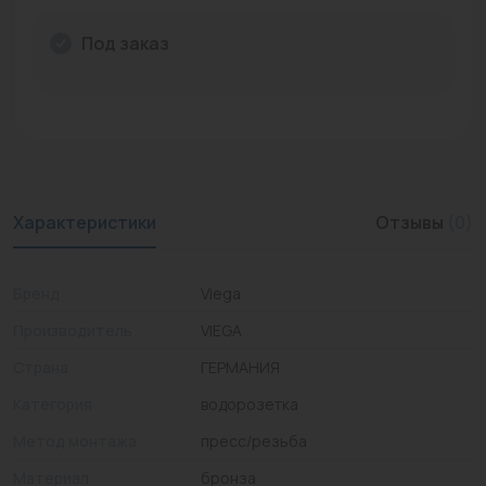
Промышленная арматура
Под заказ
Расходные материалы
Регулирующая арматура
Сантехника
Системы управления
Характеристики
Отзывы
(0)
Теплоносители
Бренд
Viega
Товары для отдыха
Производитель
VIEGA
Устройства защиты
Страна
ГЕРМАНИЯ
Фитинги для труб
Категория
водорозетка
Электрический теплый пол+греющий кабель
Метод монтажа
пресс/резьба
Материал
бронза