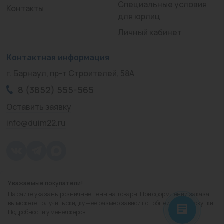
Специальные условия
Контакты
для юрлиц
Личный кабинет
Контактная информация
г. Барнаул, пр-т Строителей, 58А
8 (3852) 555-565
Оставить заявку
info@duim22.ru
Уважаемые покупатели!
© 2010 — 2026.
«ДЮЙМ Барнаул»
На сайте указаны розничные цены на товары. При оформлении заказа
Политика конфиденциальности
вы можете получить скидку — её размер зависит от общей суммы покупки.
Подробности у менеджеров.
Разработка
сайта