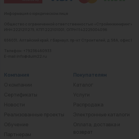
Информация о юридическом лице
Общество с ограниченной ответственностью «Стройинжиниринг»
ИНН 2221211275, КПП 222101001, ОГРН 1142225004096
656031, Алтайский край, г Барнаул, пр-кт Строителей, д. 58А, офис 1
Телефон: +79236460933
E-mail:info@duim22.ru
Компания
Покупателям
О компании
Каталог
Сертификаты
Услуги
Новости
Распродажа
Реализованные проекты
Электронные каталоги
Обучение
Оплата, доставка и
возврат
Партнерам