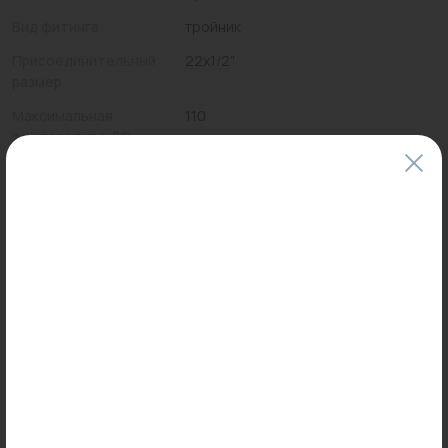
Вид фитинга
тройник
Присоединительный
22x1/2"
размер
Максимальная
110
температура, °С
Цены и наличие товаров на сайте и в гипермаркетах могут различаться.
Пожалуйста, уточняйте стоимость и наличие товаров в конкретном
магазине.
Информация о товарах на сайте обновляется и может быть неактуальна
для таких же товаров, проданных ранее.
Фактический товар может иметь визуальные отличия от изображения.
Оставить отзыв
Может пригодиться