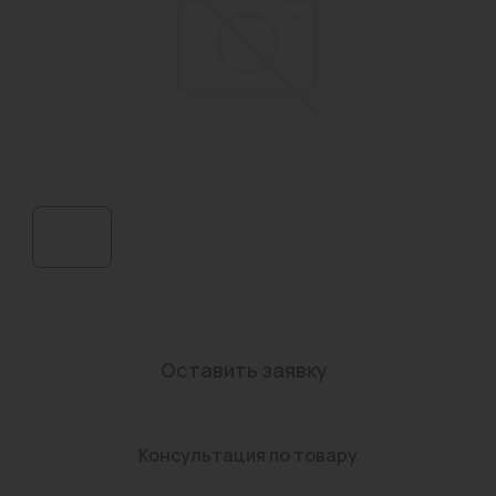
Водонагреватели
Запасные части
Запорная арматура
Инструмент
КИП
Коллекторы и аксессуары
Кондиционеры
Крепеж
Оставить заявку
Очистка воды
Предохранительная арматура
Консультация по товару
Приборы отопления (радиаторы, конвекторы)