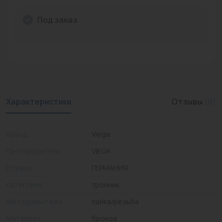
Промышленная арматура
Под заказ
Расходные материалы
Регулирующая арматура
Сантехника
Системы управления
Характеристики
Отзывы
(0)
Теплоносители
Бренд
Viega
Товары для отдыха
Производитель
VIEGA
Устройства защиты
Страна
ГЕРМАНИЯ
Фитинги для труб
Категория
тройник
Электрический теплый пол+греющий кабель
Метод монтажа
пайка/резьба
Материал
бронза