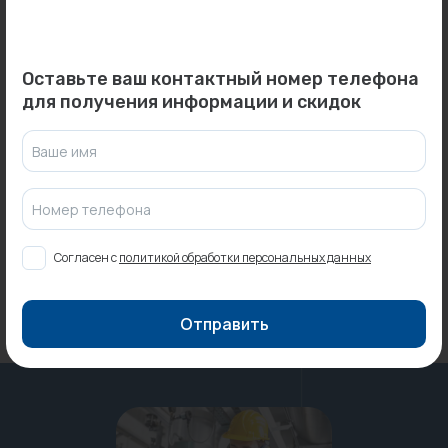
-10%
Товар месяца
Распродажа
Оставьте ваш контактный номер телефона
для получения информации и скидок
0
0
Арт: -
Арт: FK 3970 C102
Ваше имя
Плита чугунная под казан
Коллектор 1" запорный
"Сибирь" с конфорками...
проходной, с
расходомера...
В наличии:
1 шт.
Номер телефона
Под заказ
14 830 ₽
13 415 ₽
Согласен с
политикой обработки персональных данных
Отправить