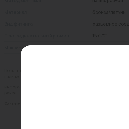
Метод монтажа
пайка/резьба
Материал
бронза/латунь
Вид фитинга
разъемное сое
Присоединительный размер
15x1/2"
Максимальная температура, °С
110
Цены и наличие товаров на сайте и в гипермаркетах могут раз
наличие товаров в конкретном магазине.
Информация о товарах на сайте обновляется и может быть неа
ранее.
Фактический товар может иметь визуальные отличия от изобр