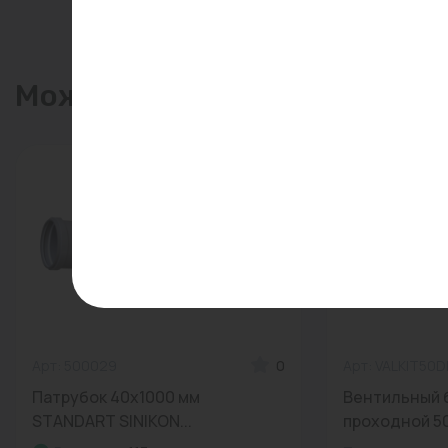
Может пригодиться
Арт: 500029
0
Арт: VALKIT50
Патрубок 40x1000 мм
Вентильный 
STANDART SINIKON...
проходной 50