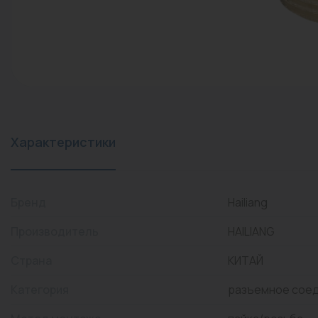
конвекторы)
Промышленная арматура
Расходные материалы
Регулирующая арматура
Сантехника
Системы управления
Характеристики
Теплоносители
Товары для отдыха
Бренд
Hailiang
Устройства защиты
Производитель
HAILIANG
Фитинги для труб
Страна
КИТАЙ
Электрический теплый
Категория
разъемное сое
пол+греющий кабель