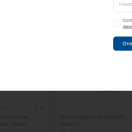
Номер
Согл
данн
Отп
DIRCU01
0
Арт: -
блок прямой,
Водонагреватель THERMEX
 мм, белый...
Karta 50...