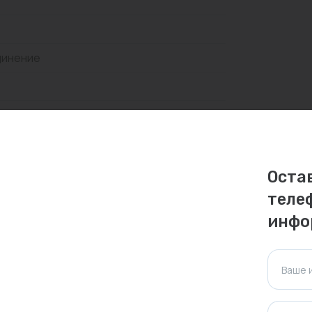
динение
личаться. Пожалуйста, уточняйте стоимость и
Оста
теле
ктуальна для таких же товаров, проданных
инфо
ажения.
Ваше 
Оставить отзыв