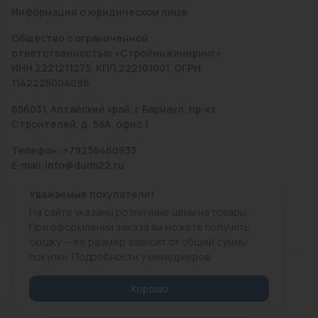
Информация о юридическом лице
Общество с ограниченной
ответственностью «Стройинжиниринг»
ИНН 2221211275, КПП 222101001, ОГРН
1142225004096
656031, Алтайский край, г Барнаул, пр-кт
Строителей, д. 58А, офис 1
Телефон: +79236460933
E-mail:info@duim22.ru
Уважаемые покупатели!
На сайте указаны розничные цены на товары.
При оформлении заказа вы можете получить
скидку — её размер зависит от общей суммы
покупки. Подробности у менеджеров.
© 2010 — 2026.
«ДЮЙМ Барнаул»
Хорошо