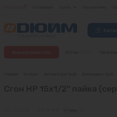
Распродажа
О компании
Услуги
Покупателям
Па
Ката
Котлы
Водонагреватели
Котлы
(1477)
Печи б
Печи банные
Дымоходы
Главная
/
Каталог
/
Фитинги для труб
/
Для медных труб
/
Трубы
Сгон НР 15x1/2" пайка (се
Насосы
Баки и емкости
Арт: HL102128
Отзывы
(0)
Бойлеры косвенного нагрева