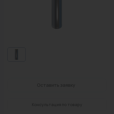
Водонагреватели
Запасные части
Запорная арматура
Инструмент
КИП
Коллекторы и аксессуары
Кондиционеры
Крепеж
Оставить заявку
Очистка воды
Предохранительная арматура
Консультация по товару
Приборы отопления (радиаторы, конвекторы)