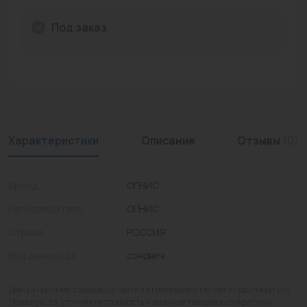
Промышленная арматура
Под заказ
Расходные материалы
Регулирующая арматура
Сантехника
Системы управления
Характеристики
Описание
Отзывы
(0)
Теплоносители
Бренд
ОГНИС
Товары для отдыха
Производитель
ОГНИС
Устройства защиты
Страна
РОССИЯ
Фитинги для труб
Вид дымохода
сэндвич
Электрический теплый пол+греющий кабель
Цены и наличие товаров на сайте и в гипермаркетах могут различаться.
Пожалуйста, уточняйте стоимость и наличие товаров в конкретном