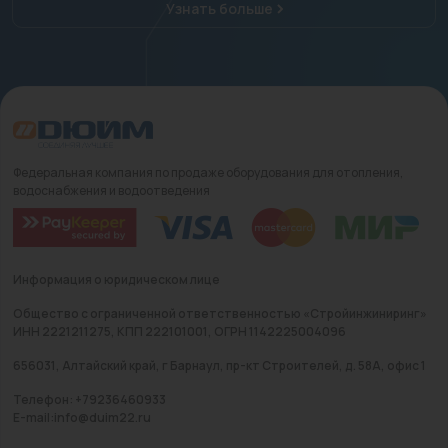
Узнать больше
Федеральная компания по продаже оборудования для отопления,
водоснабжения и водоотведения
Информация о юридическом лице
Общество с ограниченной ответственностью «Стройинжиниринг»
ИНН 2221211275, КПП 222101001, ОГРН 1142225004096
656031, Алтайский край, г Барнаул, пр-кт Строителей, д. 58А, офис 1
Телефон: +79236460933
E-mail:info@duim22.ru