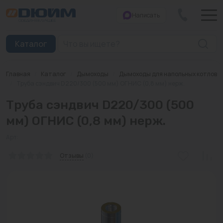
Написать
Закрыть
Каталог
Главная
/
Каталог
/
Дымоходы
/
Дымоходы для напольных котлов
Котлы
/
Труба сэндвич D220/300 (500 мм) ОГНИС (0,8 мм) нерж.
Труба сэндвич D220/300 (500
Печи банные
мм) ОГНИС (0,8 мм) нерж.
Дымоходы
Арт:
Трубы
Отзывы
(0)
Насосы
Баки и емкости
Бойлеры косвенного нагрева