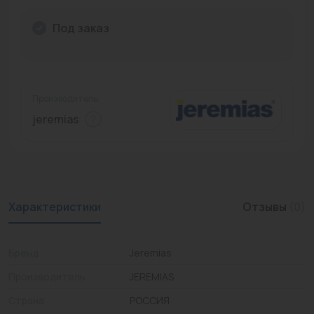
Промышленная арматура
Под заказ
Расходные материалы
Регулирующая арматура
Производитель:
Сантехника
jeremias
Системы управления
Теплоносители
Товары для отдыха
Характеристики
Отзывы
(0)
Устройства защиты
Бренд
Jeremias
Фитинги для труб
Производитель
JEREMIAS
Электрический теплый пол+греющий кабель
Страна
РОССИЯ