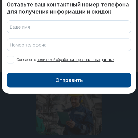
Радиатор панельный
Узел термостатич.
Оставьте ваш контактный номер телефона
COMPACT 22/300/1600
DuoPlex Угловой, левый
для получения информации и скидок
UNI-FIT...
RAL70...
Под заказ
Под заказ
Ваше имя
Номер телефона
Согласен с
политикой обработки персональных данных
Отправить