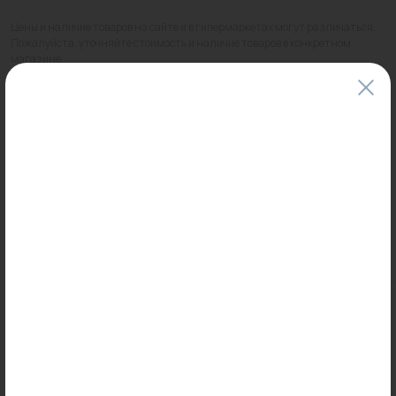
Цены и наличие товаров на сайте и в гипермаркетах могут различаться.
Пожалуйста, уточняйте стоимость и наличие товаров в конкретном
магазине.
Информация о товарах на сайте обновляется и может быть неактуальна
для таких же товаров, проданных ранее.
Фактический товар может иметь визуальные отличия от изображения.
Оставить отзыв
Может пригодиться
0
0
Арт: 922C3160
Арт: 602100056.Ral 7016