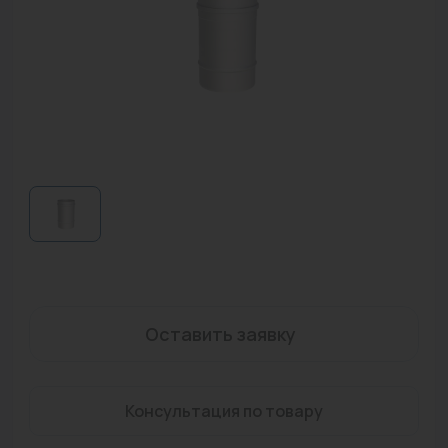
Водонагреватели
Запасные части
Запорная арматура
Инструмент
КИП
Коллекторы и аксессуары
Кондиционеры
Крепеж
Оставить заявку
Очистка воды
Предохранительная арматура
Консультация по товару
Приборы отопления (радиаторы, конвекторы)