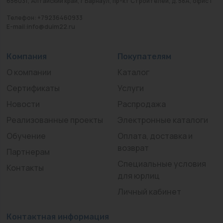
656031, Алтайский край, г Барнаул, пр-кт Строителей, д. 58А, офис 1
Телефон: +79236460933
E-mail:info@duim22.ru
Компания
Покупателям
О компании
Каталог
Сертификаты
Услуги
Новости
Распродажа
Реализованные проекты
Электронные каталоги
Обучение
Оплата, доставка и
возврат
Партнерам
Специальные условия
Контакты
для юрлиц
Личный кабинет
Контактная информация