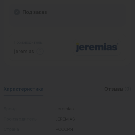
Промышленная арматура
Под заказ
Расходные материалы
Регулирующая арматура
Производитель:
Сантехника
jeremias
Системы управления
Теплоносители
Товары для отдыха
Характеристики
Отзывы
(0)
Устройства защиты
Бренд
Jeremias
Фитинги для труб
Производитель
JEREMIAS
Электрический теплый пол+греющий кабель
Страна
РОССИЯ