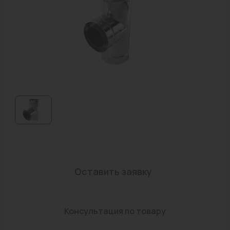
Водонагреватели
Запасные части
Запорная арматура
Инструмент
КИП
Коллекторы и аксессуары
Кондиционеры
Крепеж
Оставить заявку
Очистка воды
Предохранительная арматура
Консультация по товару
Приборы отопления (радиаторы, конвекторы)