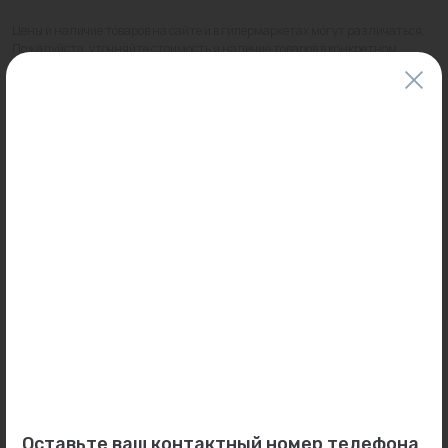
Цены и наличие товаров на сайте и в гипермаркетах могут различаться.
Пожалуйста, уточняйте стоимость и наличие товаров в конкретном
магазине.
Информация о товарах на сайте обновляется и может быть неактуальна
для таких же товаров, проданных ранее.
Фактический товар может иметь визуальные отличия от изображения.
Оставить отзыв
Может пригодиться
Товар месяца
0
0
Арт: ZB3468421030
Арт: 602N2200
Оставьте ваш контактный номер телефона