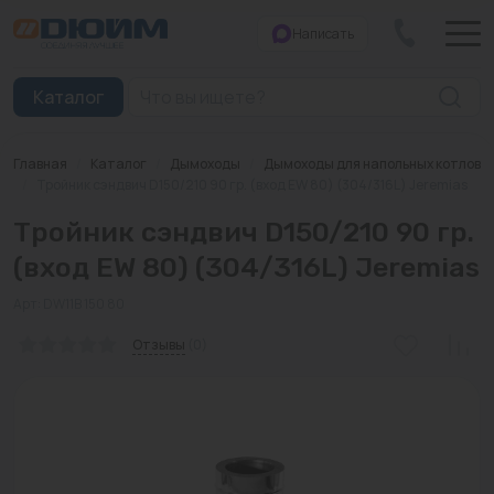
Написать
Закрыть
Каталог
Главная
/
Каталог
/
Дымоходы
/
Дымоходы для напольных котлов
Котлы
/
Тройник сэндвич D150/210 90 гр. (вход EW 80) (304/316L) Jeremias
Тройник сэндвич D150/210 90 гр.
Печи банные
(вход EW 80) (304/316L) Jeremias
Дымоходы
Арт: DW11B 150 80
Трубы
Отзывы
(0)
Насосы
Баки и емкости
Бойлеры косвенного нагрева