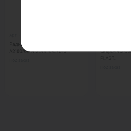
Арт: -
0
Арт: 402020
Радиатор трубчатый Arbonia
Насадка (20 
A2180/06 N12 3/4 RAL 7016...
сварочного а
PLAST...
Под заказ
Под заказ