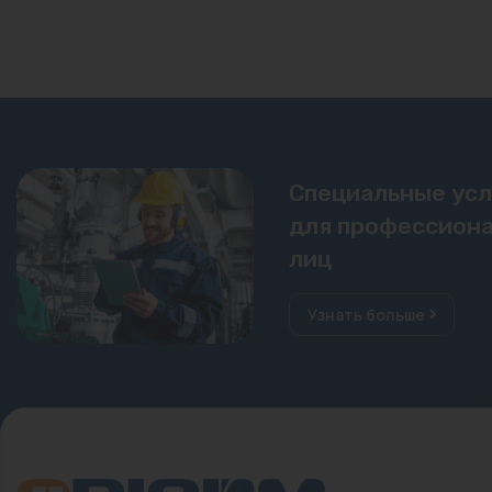
Специальные ус
для профессиона
лиц
Узнать больше