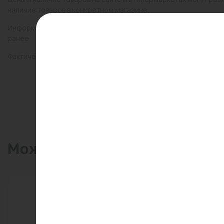
наличие товаров в конкретном магазине.
Информация о товарах на сайте обновляется и может быть неа
ранее.
Фактический товар может иметь визуальные отличия от изобр
Может пригодиться