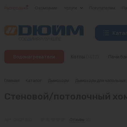
Распродажа
О компании
Услуги
Покупателям
Па
Ката
Котлы
Водонагреватели
Котлы
(1477)
Печи б
Печи банные
Дымоходы
Главная
/
Каталог
/
Дымоходы
/
Дымоходы для напольных
Трубы
Стеновой/потолочный хому
Насосы
Баки и емкости
Арт: DW21 350
Отзывы
(0)
Бойлеры косвенного нагрева