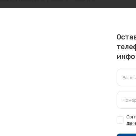
ктуальна для таких же товаров, проданных
ажения.
Оста
теле
Оставить отзыв
инфо
Ваше 
Номер
Согл
данн