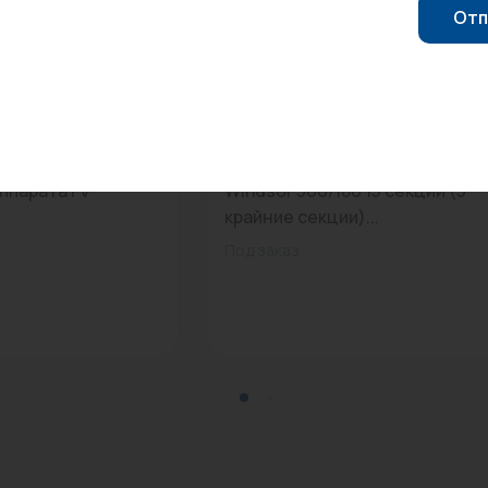
Отп
0
Арт: W500 V&R 15
мм) для плоского
Радиатор чугун RETROstyle
ппарата FV-
Windsor 500/180 15 секций (3
крайние секции)...
Под заказ