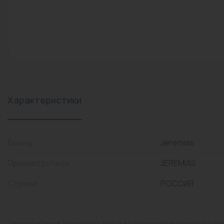
конвекторы)
Промышленная арматура
Расходные материалы
Регулирующая арматура
Сантехника
Системы управления
Характеристики
Теплоносители
Товары для отдыха
Бренд
Jeremias
Устройства защиты
Производитель
JEREMIAS
Фитинги для труб
Страна
РОССИЯ
Электрический теплый
пол+греющий кабель
Цены и наличие товаров на сайте и в гипермаркетах могут раз