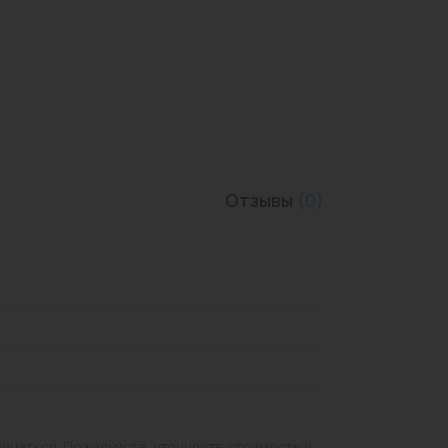
Трубы нержавеющие
Отзывы
(0)
личаться. Пожалуйста, уточняйте стоимость и