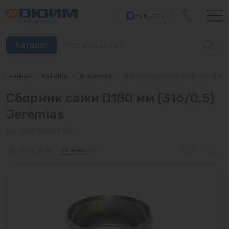
Написать
Закрыть
Каталог
Главная
/
Каталог
/
Дымоходы
/
Дымоходы для напольных котлов
Котлы
Сборник сажи D180 мм (316/0,5)
Печи банные
Jeremias
Дымоходы
Арт: EWEC.6C0180.551
Трубы
Отзывы
(0)
Насосы
Баки и емкости
Бойлеры косвенного нагрева