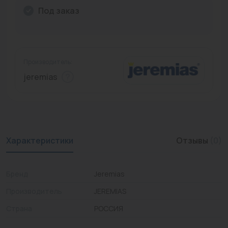
Под заказ
Промышленная арматура
Расходные материалы
Регулирующая арматура
Производитель:
jeremias
Сантехника
Системы управления
Теплоносители
Характеристики
Отзывы
(0)
Товары для отдыха
Устройства защиты
Бренд
Jeremias
Фитинги для труб
Производитель
JEREMIAS
Электрический теплый пол+греющий кабель
Страна
РОССИЯ