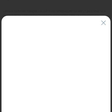
Цены и наличие товаров на сайте и в гипермаркетах могут различаться.
Пожалуйста, уточняйте стоимость и наличие товаров в конкретном
магазине.
Информация о товарах на сайте обновляется и может быть неактуальна
для таких же товаров, проданных ранее.
Фактический товар может иметь визуальные отличия от изображения.
Оставить отзыв
Может пригодиться
0
0
Арт: 292416
Арт: -