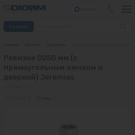
Написать
Закрыть
Каталог
Главная
/
Каталог
/
Дымоходы
/
Дымоходы для напольных котлов
Котлы
Ревизия D250 мм (с
Печи банные
прямоугольным лючком и
дверкой) Jeremias
Дымоходы
Арт: EDW10 250
Трубы
Отзывы
(0)
Насосы
Баки и емкости
Бойлеры косвенного нагрева