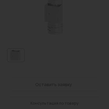
Водонагреватели
Запасные части
Запорная арматура
Инструмент
КИП
Коллекторы и аксессуары
Кондиционеры
Крепеж
Оставить заявку
Очистка воды
Предохранительная арматура
Консультация по товару
Приборы отопления (радиаторы, конвекторы)