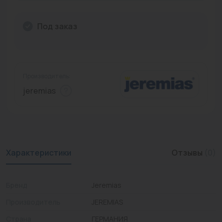
Промышленная арматура
Под заказ
Расходные материалы
Регулирующая арматура
Сантехника
Производитель:
jeremias
Системы управления
Теплоносители
Товары для отдыха
Характеристики
Отзывы
(0)
Устройства защиты
Фитинги для труб
Бренд
Jeremias
Электрический теплый пол+греющий кабель
Производитель
JEREMIAS
Страна
ГЕРМАНИЯ