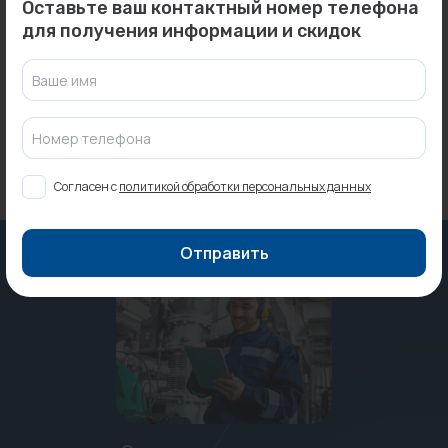
Оставьте ваш контактный номер телефона
Угол 18x45°
Радиатор Zehnder Z-
для получения информации и скидок
двухраструбный пресс
3060/23 №69 ТВВ...
VIEGA...
Под заказ
Под заказ
Ваше имя
Номер телефона
Согласен с
политикой обработки персональных данных
Отправить