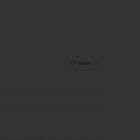
Трубы нержавеющие
Отзывы
(0)
личаться. Пожалуйста, уточняйте стоимость и