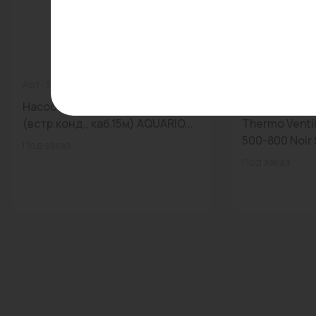
Арт: 3204
0
Арт: -
Насос скважинный ASP1E-140-75
Радиатор па
(встр.конд., каб.15м) AQUARIO...
Thermo Venti
500-800 Noir S
Под заказ
Под заказ