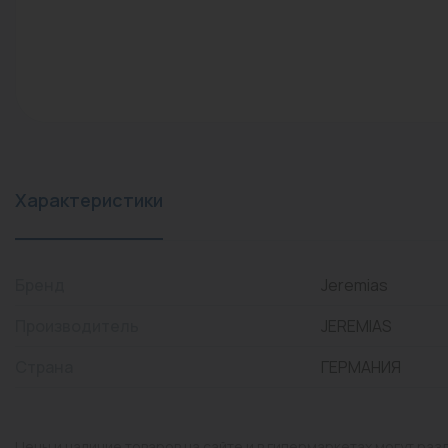
конвекторы)
Промышленная арматура
Расходные материалы
Регулирующая арматура
Сантехника
Системы управления
Характеристики
Теплоносители
Товары для отдыха
Бренд
Jeremias
Устройства защиты
Производитель
JEREMIAS
Фитинги для труб
Страна
ГЕРМАНИЯ
Электрический теплый
пол+греющий кабель
Цены и наличие товаров на сайте и в гипермаркетах могут раз