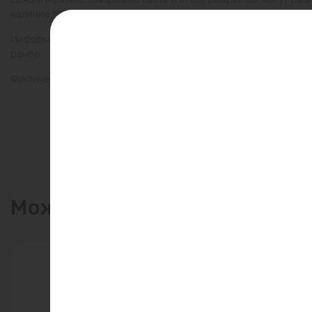
наличие товаров в конкретном магазине.
Информация о товарах на сайте обновляется и может быть неа
ранее.
Фактический товар может иметь визуальные отличия от изобр
Может пригодиться