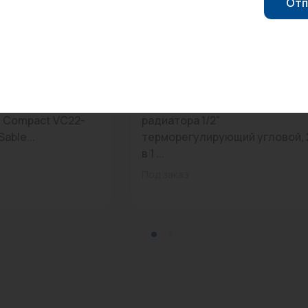
Отп
0
Арт: TR.611.04
нельный Royal
Набор для подключения
l Compact VC22-
радиатора 1/2"
able...
терморегулирующий угловой, 
в 1 ...
Под заказ