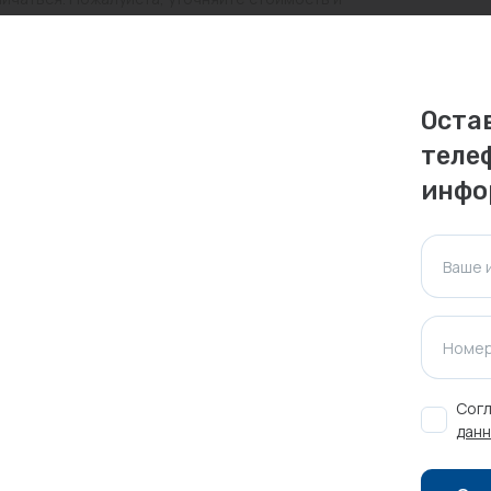
ктуальна для таких же товаров, проданных
Оста
ажения.
теле
инфо
Оставить отзыв
Ваше 
Номер
Согл
данн