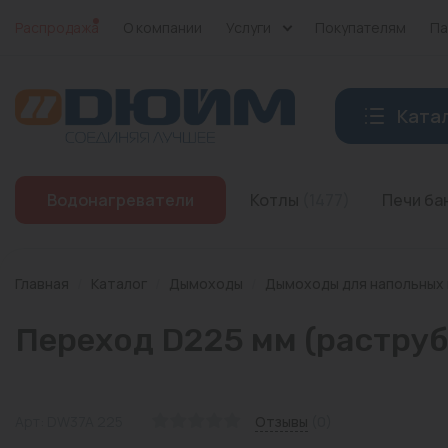
Распродажа
О компании
Услуги
Покупателям
Па
Ката
Котлы
Водонагреватели
Котлы
(1477)
Печи б
Печи банные
Дымоходы
Главная
/
Каталог
/
Дымоходы
/
Дымоходы для напольных
Трубы
Переход D225 мм (раструб
Насосы
Баки и емкости
Арт: DW37A 225
Отзывы
(0)
Бойлеры косвенного нагрева