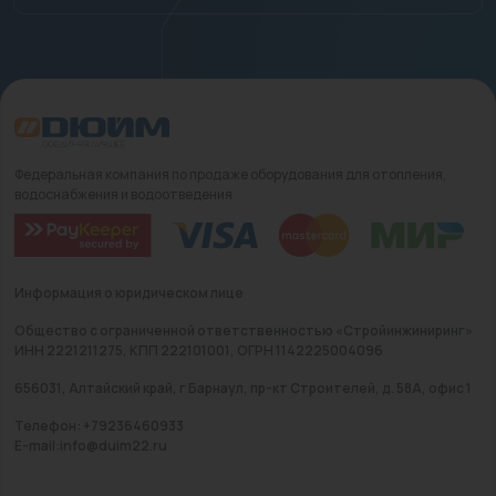
Федеральная компания по продаже оборудования для отопления,
водоснабжения и водоотведения
Информация о юридическом лице
Общество с ограниченной ответственностью «Стройинжиниринг»
ИНН 2221211275, КПП 222101001, ОГРН 1142225004096
656031, Алтайский край, г Барнаул, пр-кт Строителей, д. 58А, офис 1
Телефон: +79236460933
E-mail:info@duim22.ru