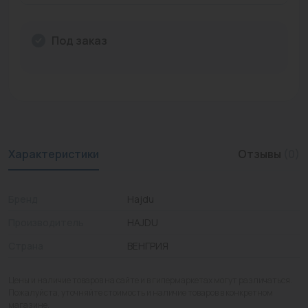
Промышленная арматура
Под заказ
Расходные материалы
Регулирующая арматура
Сантехника
Системы управления
Характеристики
Отзывы
(0)
Теплоносители
Товары для отдыха
Бренд
Hajdu
Устройства защиты
Производитель
HAJDU
Страна
ВЕНГРИЯ
Фитинги для труб
Электрический теплый пол+греющий кабель
Цены и наличие товаров на сайте и в гипермаркетах могут различаться.
Пожалуйста, уточняйте стоимость и наличие товаров в конкретном
магазине.