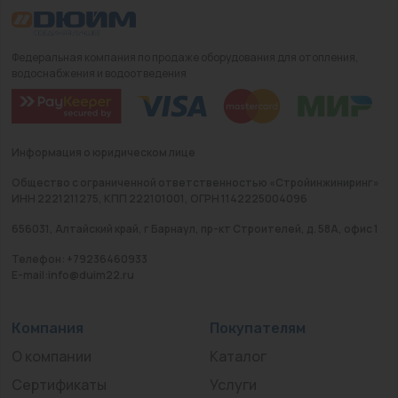
Федеральная компания по продаже оборудования для отопления,
водоснабжения и водоотведения
Информация о юридическом лице
Общество с ограниченной ответственностью «Стройинжиниринг»
ИНН 2221211275, КПП 222101001, ОГРН 1142225004096
656031, Алтайский край, г Барнаул, пр-кт Строителей, д. 58А, офис 1
Телефон: +79236460933
E-mail:info@duim22.ru
Компания
Покупателям
О компании
Каталог
Сертификаты
Услуги