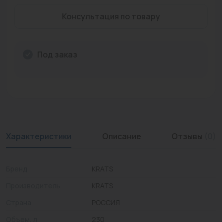
Промышленная арматура
Консультация по товару
Расходные материалы
Под заказ
Регулирующая арматура
Сантехника
Системы управления
Теплоносители
Характеристики
Описание
Отзывы
(0)
Товары для отдыха
Устройства защиты
Бренд
KRATS
Фитинги для труб
Производитель
KRATS
Электрический теплый пол+греющий кабель
Страна
РОССИЯ
Объем, л
230