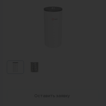
Водонагреватели
Запасные части
Запорная арматура
Инструмент
КИП
Коллекторы и аксессуары
Кондиционеры
Крепеж
Очистка воды
Предохранительная арматура
Оставить заявку
Приборы отопления (радиаторы, конвекторы)