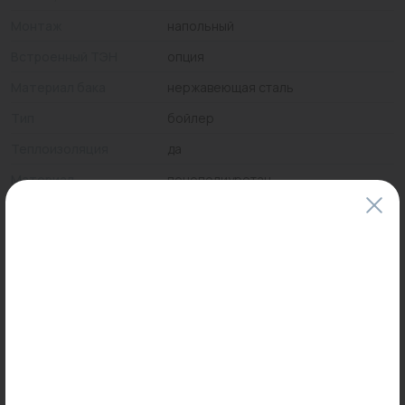
Монтаж
напольный
Встроенный ТЭН
опция
Материал бака
нержавеющая сталь
Тип
бойлер
Теплоизоляция
да
Материал
пенополиуретан
теплоизоляции
Патрубок
да
рециркуляции ГВС
Цены и наличие товаров на сайте и в гипермаркетах могут различаться.
Пожалуйста, уточняйте стоимость и наличие товаров в конкретном
магазине.
Информация о товарах на сайте обновляется и может быть неактуальна
для таких же товаров, проданных ранее.
Фактический товар может иметь визуальные отличия от изображения.