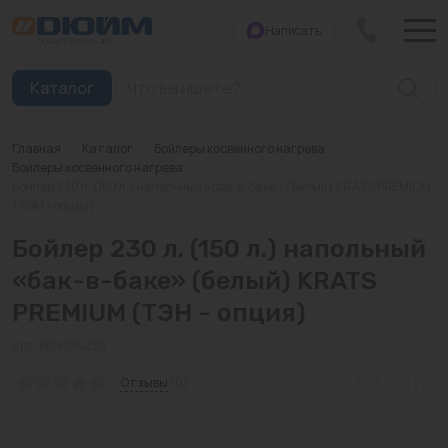
Написать
Закрыть
Каталог
Главная
/
Каталог
/
Бойлеры косвенного нагрева
/
Котлы
Бойлеры косвенного нагрева
/
Бойлер 230 л. (150 л.) напольный «бак-в-баке» (белый) KRATS PREMIUM
(ТЭН - опция)
Печи банные
Бойлер 230 л. (150 л.) напольный
Дымоходы
«бак-в-баке» (белый) KRATS
Трубы
PREMIUM (ТЭН - опция)
Насосы
Арт: BKNSW-230
Баки и емкости
Отзывы
(0)
Бойлеры косвенного нагрева