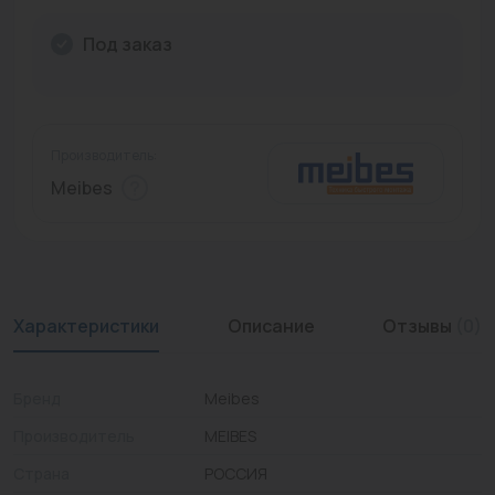
Промышленная арматура
Под заказ
Расходные материалы
Регулирующая арматура
Производитель:
Сантехника
Meibes
Системы управления
Теплоносители
Товары для отдыха
Характеристики
Описание
Отзывы
(0)
Устройства защиты
Бренд
Meibes
Фитинги для труб
Производитель
MEIBES
Электрический теплый пол+греющий кабель
Страна
РОССИЯ