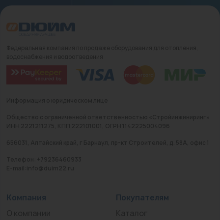
Федеральная компания по продаже оборудования для отопления,
водоснабжения и водоотведения
Информация о юридическом лице
Общество с ограниченной ответственностью «Стройинжиниринг»
ИНН 2221211275, КПП 222101001, ОГРН 1142225004096
656031, Алтайский край, г Барнаул, пр-кт Строителей, д. 58А, офис 1
Телефон: +79236460933
E-mail:info@duim22.ru
Компания
Покупателям
О компании
Каталог