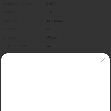
ШиринаУпаковки
0.496
Ширина
0.496
Монтаж
на опорах
Объем, л
35
Диаметр
390мм
Подключение
3/4"
Материал
сталь
Вид
Мембранные баки
Максимальное
6
рабочее давление
Цены и наличие товаров на сайте и в гипермаркетах могут различаться.
Пожалуйста, уточняйте стоимость и наличие товаров в конкретном
магазине.
Информация о товарах на сайте обновляется и может быть неактуальна
для таких же товаров, проданных ранее.