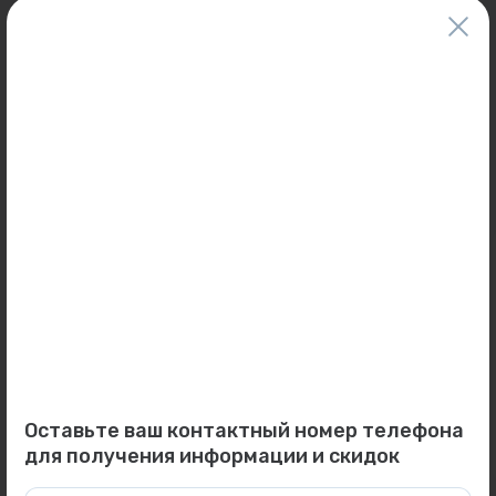
для таких же товаров, проданных ранее.
Фактический товар может иметь визуальные отличия от изображения.
Оставить отзыв
Может пригодиться
0
0
Арт: F10096
Арт: -
Панель декоративная для
Пьедестал Самарский...
узлов нижнего подключе...
Под заказ
Под заказ
Оставьте ваш контактный номер телефона
для получения информации и скидок