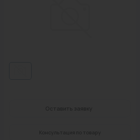
Водонагреватели
Запасные части
Запорная арматура
Инструмент
КИП
Коллекторы и аксессуары
Кондиционеры
Крепеж
Оставить заявку
Очистка воды
Предохранительная арматура
Консультация по товару
Приборы отопления (радиаторы, конвекторы)