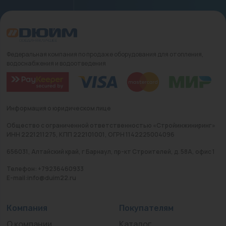
Федеральная компания по продаже оборудования для отопления,
водоснабжения и водоотведения
Информация о юридическом лице
Общество с ограниченной ответственностью «Стройинжиниринг»
ИНН 2221211275, КПП 222101001, ОГРН 1142225004096
656031, Алтайский край, г Барнаул, пр-кт Строителей, д. 58А, офис 1
Телефон: +79236460933
E-mail:info@duim22.ru
Компания
Покупателям
О компании
Каталог