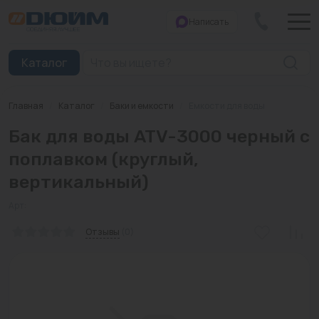
Написать
Закрыть
Каталог
Главная
/
Каталог
/
Баки и емкости
/
Емкости для воды
Котлы
Бак для воды ATV-3000 черный с
Печи банные
поплавком (круглый,
вертикальный)
Дымоходы
Арт:
Трубы
Отзывы
(0)
Насосы
Баки и емкости
Бойлеры косвенного нагрева