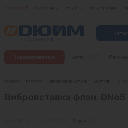
Распродажа
О компании
Услуги
Покупателям
Па
Ката
Котлы
Водонагреватели
Котлы
(1477)
Печи б
Печи банные
Дымоходы
Главная
/
Каталог
/
Запорная арматура
/
Вентили
/
Вибро
Трубы
Вибровставка флан. DN65
Насосы
Баки и емкости
Арт: 149B5144C
Отзывы
(0)
Бойлеры косвенного нагрева