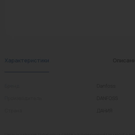
конвекторы)
Промышленная арматура
Расходные материалы
Регулирующая арматура
Сантехника
Системы управления
Характеристики
Описан
Теплоносители
Товары для отдыха
Бренд
Danfoss
Устройства защиты
Производитель
DANFOSS
Фитинги для труб
Страна
ДАНИЯ
Электрический теплый
пол+греющий кабель
Цены и наличие товаров на сайте и в гипермаркетах могут раз