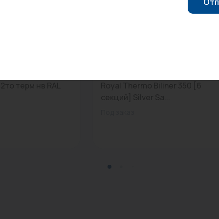
Отп
0
Арт: RTBSS35006
легант Мини
Радиатор биметаллический
 2то терм нв RAL
Royal Thermo Biliner 350 [6
секций] Silver Sa...
Под заказ