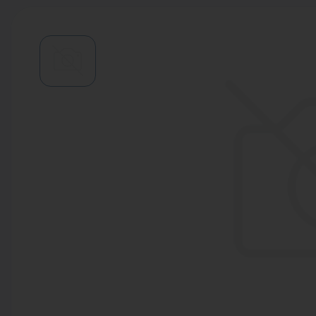
Водонагреватели
Запасные части
Запорная арматура
Инструмент
КИП
Коллекторы и аксессуары
Кондиционеры
Крепеж
Очистка воды
Предохранительная арматура
Приборы отопления (радиаторы,