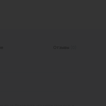
Трубы нержавеющие
ие
Отзывы
(0)
личаться. Пожалуйста, уточняйте стоимость и