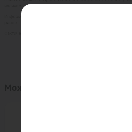
наличие товаров в конкретном магазине.
Информация о товарах на сайте обновляется и может быть неа
ранее.
Фактический товар может иметь визуальные отличия от изобр
Может пригодиться