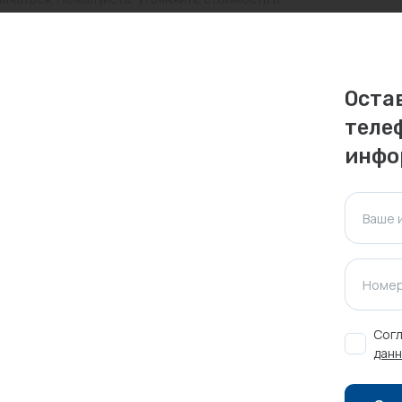
ктуальна для таких же товаров, проданных
Оста
ажения.
теле
инфо
Оставить отзыв
Ваше 
Номер
Согл
данн