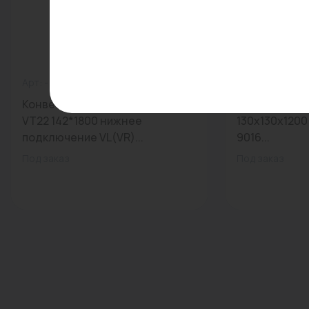
Арт: -
0
Арт: -
Конвектор Purmo Narbonne
Конвектор Э
VT22 142*1800 нижнее
130x130x1200
подключение VL(VR)...
9016...
Под заказ
Под заказ