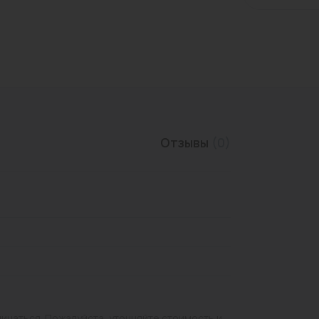
Трубы нержавеющие
Отзывы
(0)
личаться. Пожалуйста, уточняйте стоимость и