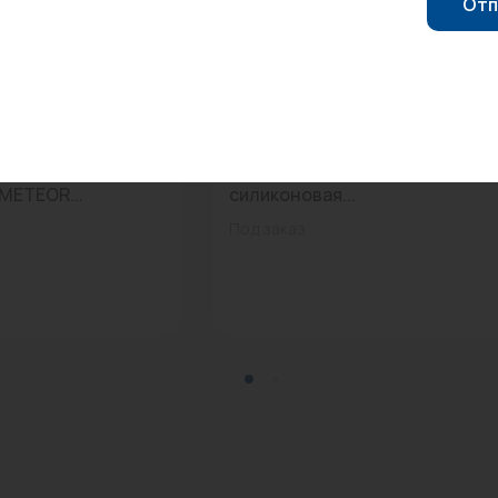
Отп
20
0
Арт: -
нельный CLASSIC K
Прокладка д/пробки 1"
METEOR...
силиконовая...
Под заказ