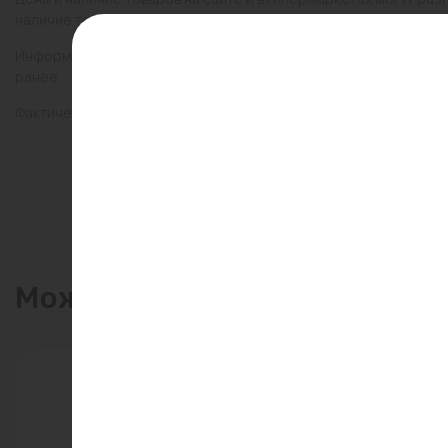
наличие товаров в конкретном магазине.
Информация о товарах на сайте обновляется и может быть неа
ранее.
Фактический товар может иметь визуальные отличия от изобр
Может пригодиться