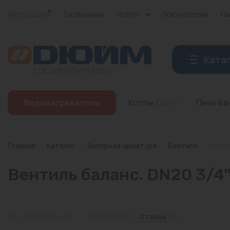
Распродажа
О компании
Услуги
Покупателям
Па
Ката
Котлы
Водонагреватели
Котлы
(1477)
Печи б
Печи банные
Дымоходы
Главная
/
Каталог
/
Запорная арматура
/
Вентили
/
Венти
Трубы
Вентиль баланс. DN20 3/4" 
Насосы
Баки и емкости
Арт: MN80597.443
Отзывы
(0)
Бойлеры косвенного нагрева