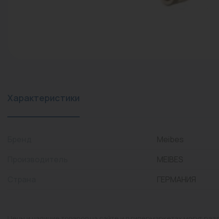
конвекторы)
Промышленная арматура
Расходные материалы
Регулирующая арматура
Сантехника
Системы управления
Характеристики
Теплоносители
Товары для отдыха
Бренд
Meibes
Устройства защиты
Производитель
MEIBES
Фитинги для труб
Страна
ГЕРМАНИЯ
Электрический теплый
пол+греющий кабель
Цены и наличие товаров на сайте и в гипермаркетах могут раз