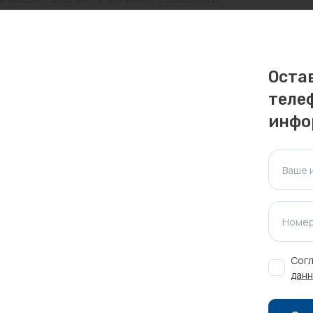
ктуальна для таких же товаров, проданных
Оста
ажения.
теле
инфо
Оставить отзыв
Ваше 
Номер
Согл
данн