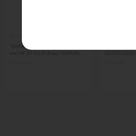
Арт: f4040
0
Арт: 77246039
Труба-сэндвич D250/350 (1000
Радиатор па
мм) HF 30-50 (0,8 мм) FERRUM...
20/900/2000 
Под заказ
Под заказ