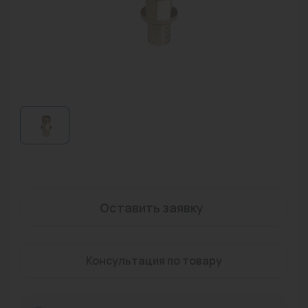
Водонагреватели
Запасные части
Запорная арматура
Инструмент
КИП
Коллекторы и аксессуары
Кондиционеры
Оставить заявку
Крепеж
Очистка воды
Консультация по товару
Предохранительная арматура
Приборы отопления (радиаторы, конвекторы)