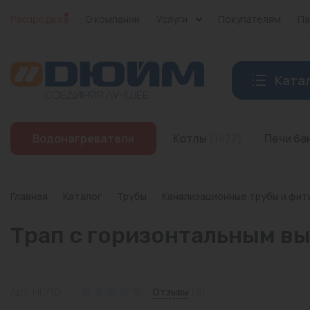
Распродажа
О компании
Услуги
Покупателям
Па
Ката
Котлы
Водонагреватели
Котлы
(1477)
Печи б
Печи банные
Дымоходы
Главная
/
Каталог
/
Трубы
/
Канализационные трубы и фит
Трубы
Трап с горизонтальным вы
Насосы
Баки и емкости
Арт: HL71G
Отзывы
(0)
Бойлеры косвенного нагрева