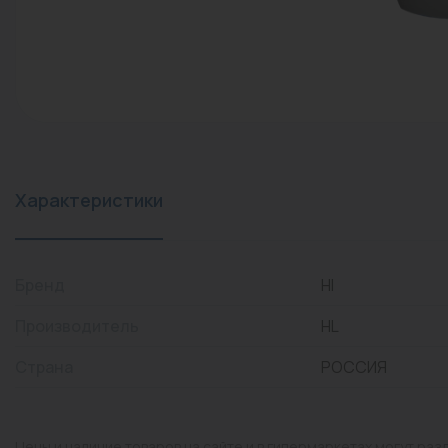
конвекторы)
Промышленная арматура
Расходные материалы
Регулирующая арматура
Сантехника
Системы управления
Характеристики
Теплоносители
Товары для отдыха
Бренд
Hl
Устройства защиты
Производитель
HL
Фитинги для труб
Страна
РОССИЯ
Электрический теплый
пол+греющий кабель
Цены и наличие товаров на сайте и в гипермаркетах могут раз