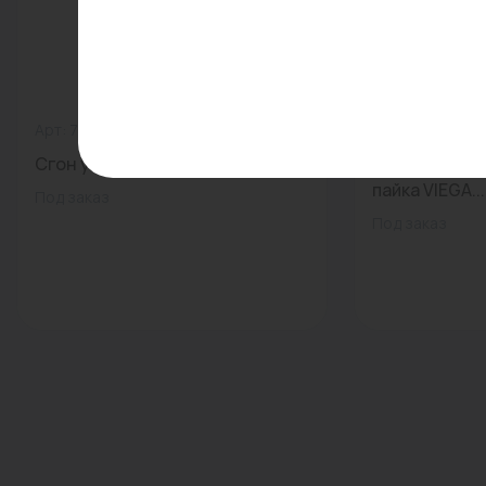
Арт: 726ORN6612
0
Арт: 102012
Сгон угловой 1 1/4" (никел.) GF...
Обвод 15 мм
пайка VIEGA...
Под заказ
Под заказ