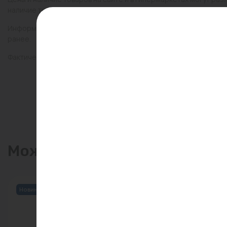
наличие товаров в конкретном магазине.
Информация о товарах на сайте обновляется и может быть неа
ранее.
Фактический товар может иметь визуальные отличия от изобр
Может пригодиться
Новинка