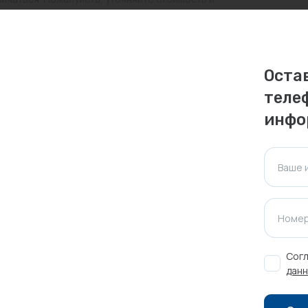
ктуальна для таких же товаров, проданных
Оста
ажения.
теле
инфо
Оставить отзыв
Ваше 
Номер
Согл
данн