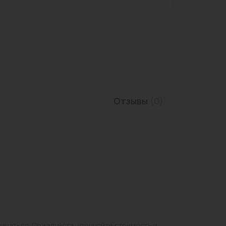
Трубы нержавеющие
Отзывы
(0)
личаться. Пожалуйста, уточняйте стоимость и