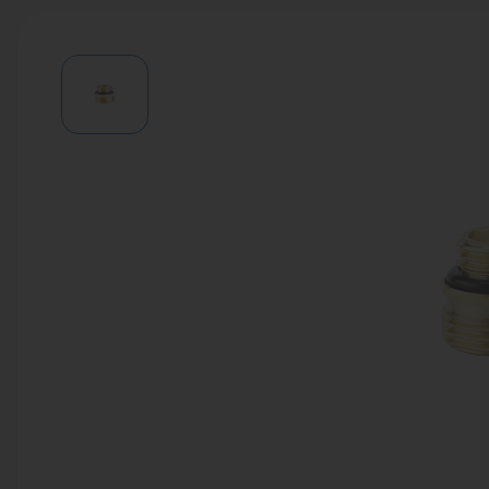
Водонагреватели
Запасные части
Запорная арматура
Инструмент
КИП
Коллекторы и аксессуары
Кондиционеры
Крепеж
Очистка воды
Предохранительная арматура
Приборы отопления (радиаторы,