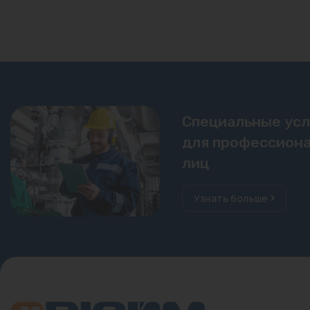
Специальные ус
для профессиона
лиц
Узнать больше