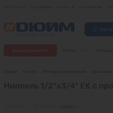
Распродажа
О компании
Услуги
Покупателям
Па
Ката
Котлы
Водонагреватели
Котлы
(1477)
Печи б
Печи банные
Дымоходы
Главная
/
Каталог
/
Регулирующая арматура
/
Балансиров
Трубы
Ниппель 1/2"x3/4" EK с п
Насосы
Баки и емкости
Арт: VM14401
Отзывы
(0)
Бойлеры косвенного нагрева