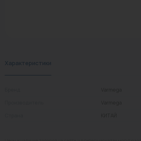
конвекторы)
Промышленная арматура
Расходные материалы
Регулирующая арматура
Сантехника
Системы управления
Характеристики
Теплоносители
Товары для отдыха
Бренд
Varmega
Устройства защиты
Производитель
Varmega
Фитинги для труб
Страна
КИТАЙ
Электрический теплый
пол+греющий кабель
Цены и наличие товаров на сайте и в гипермаркетах могут раз