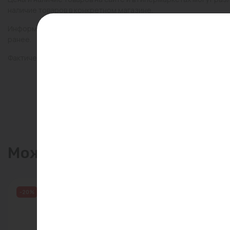
наличие товаров в конкретном магазине.
Информация о товарах на сайте обновляется и может быть неа
ранее.
Фактический товар может иметь визуальные отличия от изобр
Может пригодиться
-20%
Распродажа