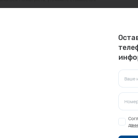
ктуальна для таких же товаров, проданных
ажения.
Оста
теле
Оставить отзыв
инфо
Ваше 
Номер
Согл
данн