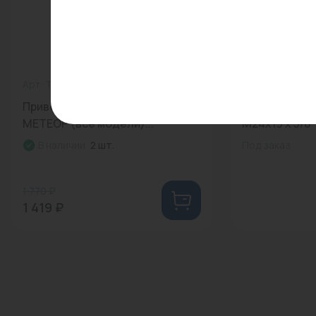
Арт: TY04050049
0
Арт: FV 1300 C3
Привод трехходового клапана
Вентиль запо
МЕТЕОР (все модели)...
М24х19 х 3/8" 
В наличии:
2 шт.
Под заказ
1 770 ₽
1 419 ₽