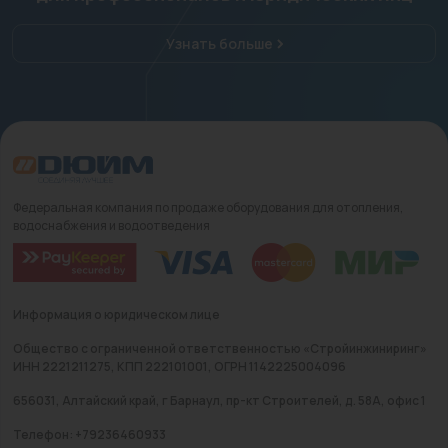
Узнать больше
Федеральная компания по продаже оборудования для отопления,
водоснабжения и водоотведения
Информация о юридическом лице
Общество с ограниченной ответственностью «Стройинжиниринг»
ИНН 2221211275, КПП 222101001, ОГРН 1142225004096
656031, Алтайский край, г Барнаул, пр-кт Строителей, д. 58А, офис 1
Телефон: +79236460933