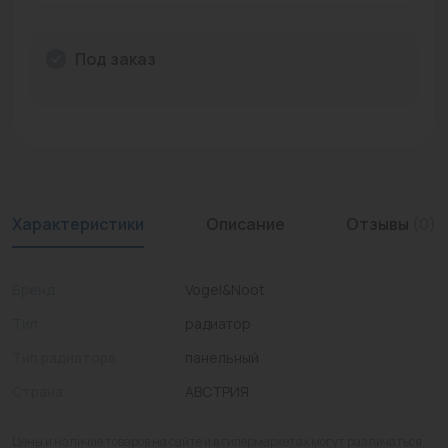
Промышленная арматура
Под заказ
Расходные материалы
Регулирующая арматура
Сантехника
Системы управления
Характеристики
Описание
Отзывы
(0)
Теплоносители
Товары для отдыха
Бренд
Vogel&Noot
Устройства защиты
Тип
радиатор
Тип радиатора
панельный
Фитинги для труб
Страна
АВСТРИЯ
Электрический теплый пол+греющий кабель
Цены и наличие товаров на сайте и в гипермаркетах могут различаться.