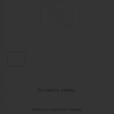
Водонагреватели
Запасные части
Запорная арматура
Инструмент
КИП
Коллекторы и аксессуары
Кондиционеры
Крепеж
Очистка воды
Оставить заявку
Предохранительная арматура
Консультация по товару
Приборы отопления (радиаторы, конвекторы)