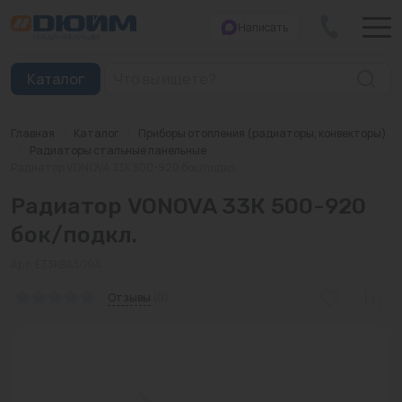
Написать
Закрыть
Каталог
Главная
/
Каталог
/
Приборы отопления (радиаторы, конвекторы)
Котлы
/
Радиаторы стальные панельные
/
Радиатор VONOVA 33К 500-920 бок/подкл.
Печи банные
Радиатор VONOVA 33К 500-920
Дымоходы
бок/подкл.
Трубы
Арт: E33KBA509А
Отзывы
(0)
Насосы
Баки и емкости
Бойлеры косвенного нагрева