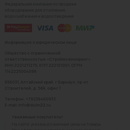
Федеральная компания по продаже
оборудования для отопления,
водоснабжения и водоотведения
Информация о юридическом лице
Общество с ограниченной
ответственностью «Стройинжиниринг»
ИНН 2221211275, КПП 222101001, ОГРН
1142225004096
656031, Алтайский край, г Барнаул, пр-кт
Строителей, д. 58А, офис 1
Телефон: +79236460933
E-mail:info@duim22.ru
Уважаемые покупатели!
На сайте указаны розничные цены на товары.