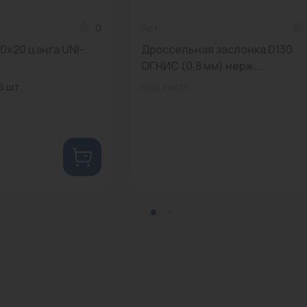
0
Арт: -
0х20 цанга UNI-
Дроссельная заслонка D130
ОГНИС (0,8 мм) нерж....
6 шт.
Под заказ