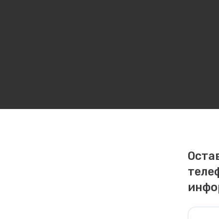
Оста
теле
личаться. Пожалуйста, уточняйте стоимость и
инфо
ктуальна для таких же товаров, проданных