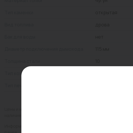
Материал топки
чугун
Тип каменки
открытая
Вид топлива
дрова
Бак для воды
нет
Диаметр подключения дымохода
115 мм
Толщина стали
10
Тип кожуха
сетка
Тип печи
банная печь
Цены и наличие товаров на сайте и в гипермаркетах могут раз
наличие товаров в конкретном магазине.
Информация о товарах на сайте обновляется и может быть неа
ранее.