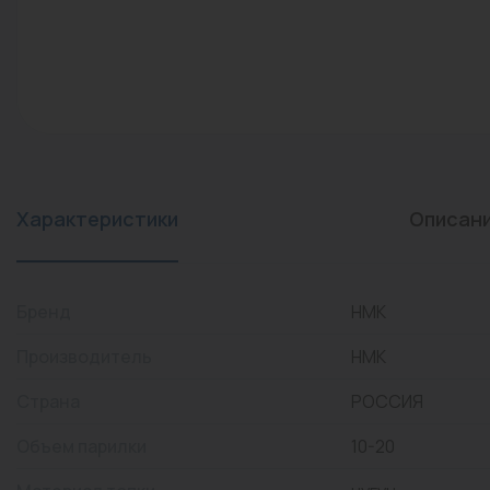
конвекторы)
Промышленная арматура
Расходные материалы
Регулирующая арматура
Сантехника
Системы управления
Характеристики
Описан
Теплоносители
Товары для отдыха
Бренд
НМК
Устройства защиты
Производитель
НМК
Фитинги для труб
Страна
РОССИЯ
Электрический теплый
Объем парилки
10-20
пол+греющий кабель