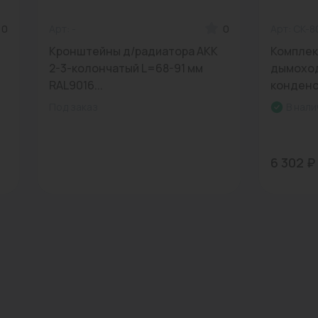
0
Арт: -
0
Арт: CK-8
Кронштейны д/радиатора AKK
Комплек
2-3-колончатый L=68-91 мм
дымоход
RAL9016...
конденс
Под заказ
В нали
6 302 ₽