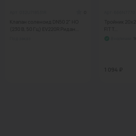
Арт: 032U718531R
0
Арт: 666N7770
Клапан соленоид DN50 2" НО
Тройник 20х2
(230 В, 50 Гц) EV220R Ридан...
FITT...
Под заказ
В наличии:
1
1 094 ₽