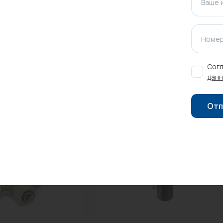
Ваше 
ажения.
Номер
Оставить отзыв
Согл
данн
Отп