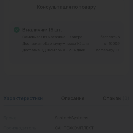
Консультация по товару
Промышленная арматура
Расходные материалы
В наличии: 16 шт.
Регулирующая арматура
Самовывоз из магазина — завтра
бесплатно
Доставка по Барнаулу — через 1-2 дня
от 1000₽
Сантехника
Доставка СДЭКом по РФ — 2-14 дней
по тарифу ТК
Системы управления
Теплоносители
Товары для отдыха
Устройства защиты
Характеристики
Описание
Отзывы
(0)
Фитинги для труб
Бренд
SantechSystems
Электрический теплый пол+греющий кабель
Производитель
САНТЕХКОМПЛЕКТ