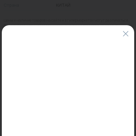
Страна
КИТАЙ
Цены и наличие товаров на сайте и в гипермаркетах могут различаться.
Пожалуйста, уточняйте стоимость и наличие товаров в конкретном
магазине.
Информация о товарах на сайте обновляется и может быть неактуальна
для таких же товаров, проданных ранее.
Фактический товар может иметь визуальные отличия от изображения.
Оставить отзыв
Может пригодиться
Товар месяца