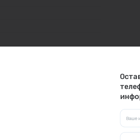
Оста
личаться. Пожалуйста, уточняйте стоимость и
теле
ктуальна для таких же товаров, проданных
инфо
ажения.
Ваше 
Оставить отзыв