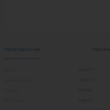
конвекторы)
Промышленная арматура
Расходные материалы
Регулирующая арматура
Сантехника
Системы управления
Характеристики
Описан
Теплоносители
Товары для отдыха
Бренд
UNI-FITT
Устройства защиты
Производитель
UNI-FITT
Фитинги для труб
Страна
КИТАЙ
Электрический теплый
Категория
муфта
пол+греющий кабель