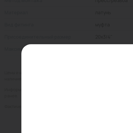
Метод монтажа
пресс/резьба
Материал
латунь
Вид фитинга
муфта
Присоединительный размер
20x3/4"
Максимальная температура, °С
110
Цены и наличие товаров на сайте и в гипермаркетах могут раз
наличие товаров в конкретном магазине.
Информация о товарах на сайте обновляется и может быть неа
ранее.
Фактический товар может иметь визуальные отличия от изобр