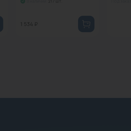
В наличии:
217 шт.
Под зака
1 534 ₽