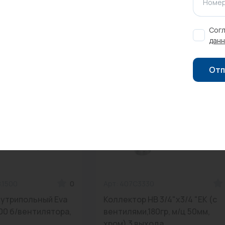
Номер
Согл
данн
Отп
Новинка
8.1500
0
Арт: 407C3330
нутрипольный Eva
Коллектор НВ 3/4"x3/4 "EK (с
500 б/вентилятора,
вентилями,180гр, м/ц 50мм,
..
хром) 3 выхода...