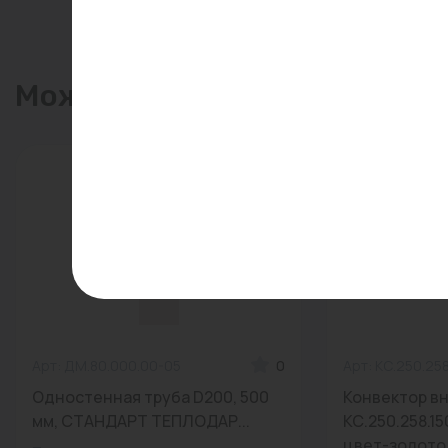
Может пригодиться
Арт: ДМ.80.000.00-05
0
Арт: КС.250.25
Одностенная труба D200, 500
Конвектор в
мм, СТАНДАРТ ТЕПЛОДАР...
КС.250.258.1
цвет-золото.