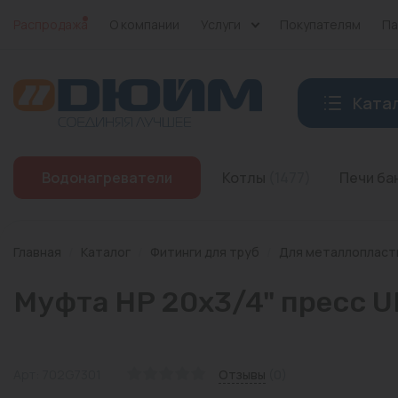
Распродажа
О компании
Услуги
Покупателям
Па
Ката
Котлы
Водонагреватели
Котлы
(1477)
Печи б
Печи банные
Дымоходы
Главная
/
Каталог
/
Фитинги для труб
/
Для металлопласт
Трубы
Муфта НР 20х3/4" пресс U
Насосы
Баки и емкости
Арт: 702G7301
Отзывы
(0)
Бойлеры косвенного нагрева