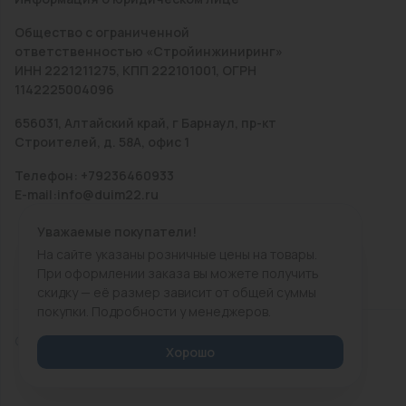
Общество с ограниченной
ответственностью «Стройинжиниринг»
ИНН 2221211275, КПП 222101001, ОГРН
1142225004096
656031, Алтайский край, г Барнаул, пр-кт
Строителей, д. 58А, офис 1
Телефон: +79236460933
E-mail:info@duim22.ru
Уважаемые покупатели!
На сайте указаны розничные цены на товары.
При оформлении заказа вы можете получить
скидку — её размер зависит от общей суммы
покупки. Подробности у менеджеров.
© 2010 — 2026.
«ДЮЙМ Барнаул»
Хорошо