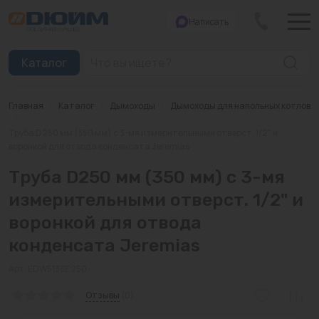
Написать
Закрыть
Каталог
Главная
/
Каталог
/
Дымоходы
/
Дымоходы для напольных котлов
Котлы
/
Труба D250 мм (350 мм) с 3-мя измерительными отверст. 1/2" и
воронкой для отвода конденсата Jeremias
Печи банные
Труба D250 мм (350 мм) с 3-мя
Дымоходы
измерительными отверст. 1/2" и
Трубы
воронкой для отвода
Насосы
конденсата Jeremias
Баки и емкости
Арт: EDW513SE 250
Отзывы
(0)
Бойлеры косвенного нагрева