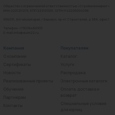
Общество с ограниченной ответственностью «Стройинжиниринг»
ИНН 2221211275, КПП 222101001, ОГРН 1142225004096
656031, Алтайский край, г Барнаул, пр-кт Строителей, д. 58А, офис 1
Телефон: +79236460933
E-mail:info@duim22.ru
Компания
Покупателям
О компании
Каталог
Сертификаты
Услуги
Новости
Распродажа
Реализованные проекты
Электронные каталоги
Обучение
Оплата, доставка и
возврат
Партнерам
Специальные условия
Контакты
для юрлиц