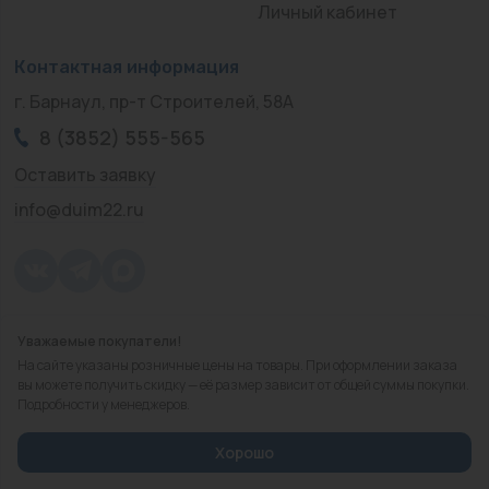
Личный кабинет
Контактная информация
г. Барнаул, пр-т Строителей, 58А
8 (3852) 555-565
Оставить заявку
info@duim22.ru
Уважаемые покупатели!
© 2010 — 2026.
«ДЮЙМ Барнаул»
На сайте указаны розничные цены на товары. При оформлении заказа
Политика конфиденциальности
вы можете получить скидку — её размер зависит от общей суммы покупки.
Подробности у менеджеров.
Разработка
сайта
Хорошо
Избранное
Корзина
Сравнить
Каталог