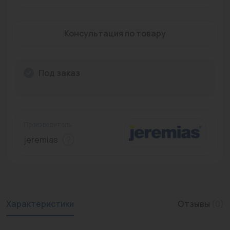
Промышленная арматура
Консультация по товару
Расходные материалы
Регулирующая арматура
Под заказ
Сантехника
Системы управления
Теплоносители
Производитель:
jeremias
Товары для отдыха
Устройства защиты
Фитинги для труб
Характеристики
Отзывы
(0)
Электрический теплый пол+греющий кабель