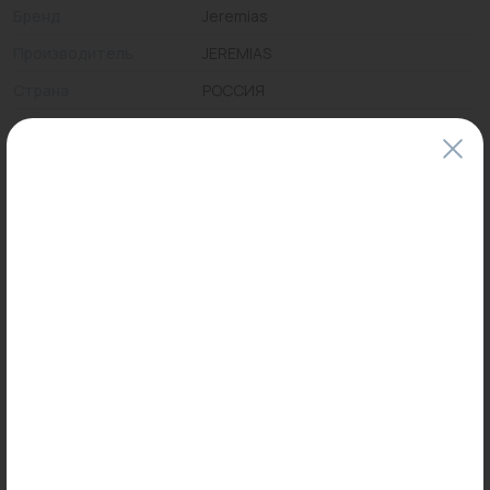
Бренд
Jeremias
Производитель
JEREMIAS
Страна
РОССИЯ
Цены и наличие товаров на сайте и в гипермаркетах могут различаться.
Пожалуйста, уточняйте стоимость и наличие товаров в конкретном
магазине.
Информация о товарах на сайте обновляется и может быть неактуальна
для таких же товаров, проданных ранее.
Фактический товар может иметь визуальные отличия от изображения.
Оставить отзыв
Может пригодиться